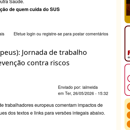
utra Saúde.
ação de quem cuida do SUS
ais
sobre
Efetue login
ou
registre-se
para postar comentários
Outra
Saúde:
opeus): Jornada de trabalho
Adoecimento
e
evenção contra riscos
precarização
de
quem
cuida
Enviado por:
ialmeida
do
em
Ter, 26/05/2026 - 15:32
SUS
 de trabalhadores europeus comentam impactos de
es dos textos e links para versões integais abaixo.