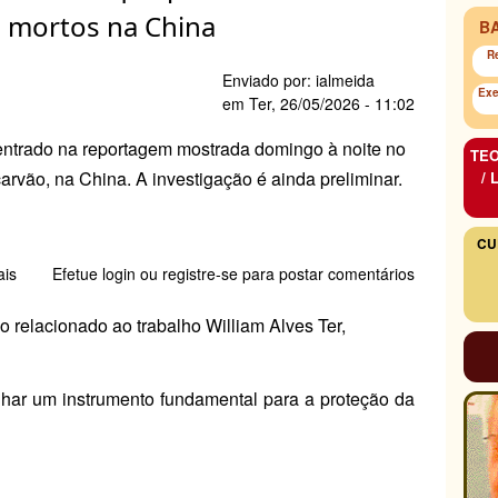
para
0 mortos na China
B
aplicar
NR-
R
1
Enviado por:
ialmeida
Exe
com
em
Ter, 26/05/2026 - 11:02
inclusão
centrado na reportagem mostrada domingo à noite no
dos
TEO
riscos
arvão, na China. A investigação é ainda preliminar.
/
psicossociais
CU
ais
sobre
Efetue login
ou
registre-se
para postar comentários
Deu
no
io relacionado ao trabalho
William Alves
Ter,
Fantástico.
Explosão
em
har um instrumento fundamental para a proteção da
mina:
o
que
pode