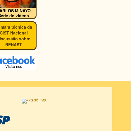
ARLOS MINAYO
Série de vídeos
mara técnica da
CIST Nacional
iscussão sobre
RENAST
Visite-nos