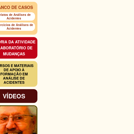
ANCO DE CASOS
elatos de Análises de
Acidentes
rcícios de Análises de
Acidentes
RIA DA ATIVIDADE
 LABORATÓRIO DE
MUDANÇAS
RSOS E MATERIAIS
DE APOIO À
FORMAÇÃO EM
ANÁLISE DE
ACIDENTES
VÍDEOS