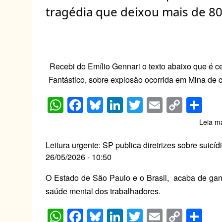
A
b
y
dI
Li
tragédia que deixou mais de 8
p
o
n
n
p
o
k
k
Recebi do Emílio Gennari o texto abaixo que é 
Fantástico, sobre explosão ocorrida em Mina de c
W
F
Bl
Li
T
E
C
S
h
a
u
n
wi
m
o
h
Leia m
at
c
e
k
tt
ail
p
ar
s
e
sk
e
er
y
e
Leitura urgente: SP publica diretrizes sobre suicíd
26/05/2026 - 10:50
A
b
y
dI
Li
p
o
n
n
O Estado de São Paulo e o Brasil, acaba de gan
saúde mental dos trabalhadores.
p
o
k
k
W
F
Bl
Li
T
E
C
S