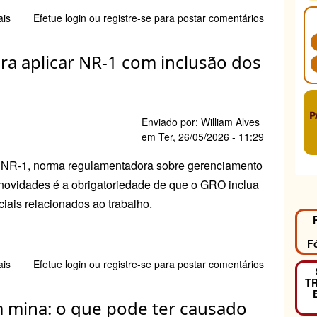
ais
sobre
Efetue login
ou
registre-se
para postar comentários
2
em
ara aplicar NR-1 com inclusão dos
1
da
ETUI
(sindicatos
P
europeus):
Enviado por:
William Alves
Jornada
em
Ter, 26/05/2026 - 11:29
de
 da NR-1, norma regulamentadora sobre gerenciamento
trabalho
reduzida
 novidades é a obrigatoriedade de que o GRO inclua
e
ciais relacionados ao trabalho.
hora
de
agir
F
pela
ais
sobre
Efetue login
ou
registre-se
para postar comentários
prevenção
Fundacentro
T
contra
lança
riscos
m mina: o que pode ter causado
diretrizes
psicossociais