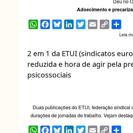
Deu no O
Adoecimento e precariz
W
F
Bl
Li
T
E
C
S
h
a
u
n
wi
m
o
h
Leia m
at
c
e
k
tt
ail
p
ar
s
e
sk
e
er
y
e
2 em 1 da ETUI (sindicatos eur
A
b
y
dI
Li
reduzida e hora de agir pela pr
p
o
n
n
psicossociais
p
o
k
k
Duas publicações do ETUI, federação sindical
durações de jornadas de trabalho. Vejam destaqu
W
F
Bl
Li
T
E
C
S