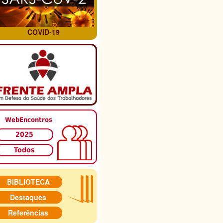
COVID-19
WebEncontros
2025
Todos
BIBLIOTECA
Destaques
Referências