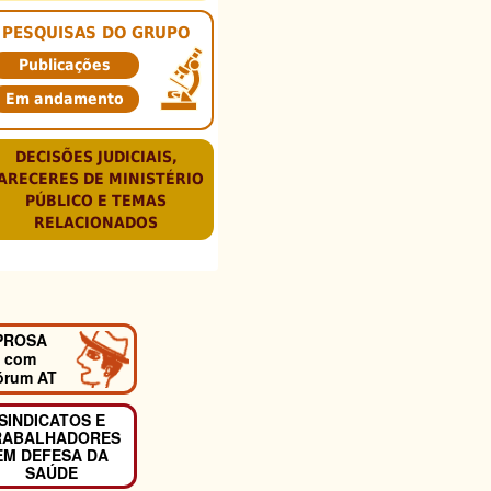
PESQUISAS DO GRUPO
Publicações
Em andamento
DECISÕES JUDICIAIS,
ARECERES DE MINISTÉRIO
PÚBLICO E TEMAS
RELACIONADOS
PROSA
com
órum AT
SINDICATOS E
RABALHADORES
EM DEFESA DA
SAÚDE