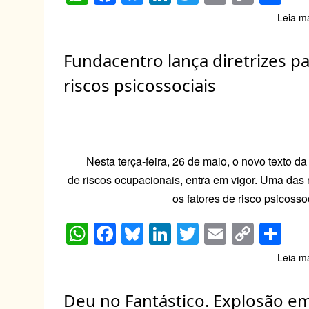
h
a
u
n
wi
m
o
h
Leia m
at
c
e
k
tt
ail
p
ar
s
e
sk
e
er
y
e
Fundacentro lança diretrizes p
A
b
y
dI
Li
riscos psicossociais
p
o
n
n
p
o
k
k
Nesta terça-feira, 26 de maio, o novo texto
de riscos ocupacionais, entra em vigor. Uma das
os fatores de risco psicosso
W
F
Bl
Li
T
E
C
S
h
a
u
n
wi
m
o
h
Leia m
at
c
e
k
tt
ail
p
ar
s
e
sk
e
er
y
e
Deu no Fantástico. Explosão e