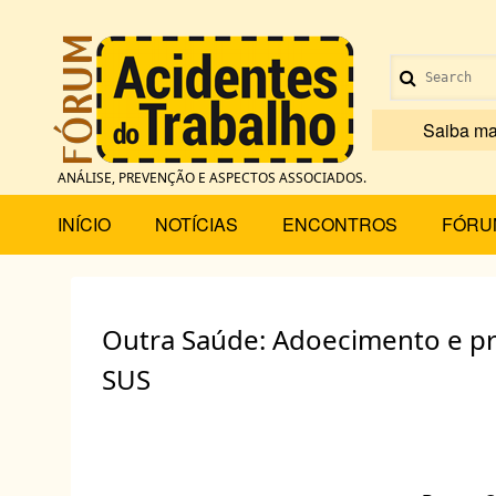
Pular
para
Menu
o
Search
conteúdo
de
principal
Saiba ma
conta
ANÁLISE, PREVENÇÃO E ASPECTOS ASSOCIADOS.
de
Main
INÍCIO
NOTÍCIAS
ENCONTROS
FÓRU
usuário
menu
Outra Saúde: Adoecimento e pr
SUS