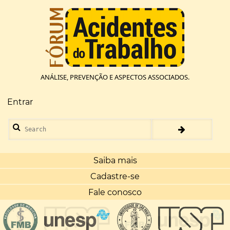
Pular
para
o
conteúdo
principal
ANÁLISE, PREVENÇÃO E ASPECTOS ASSOCIADOS.
Entrar
Menu
de
Search
conta
de
usuário
Saiba mais
Cadastre-se
Fale conosco