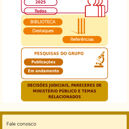
2025
Todos
BIBLIOTECA
Destaques
Referências
PESQUISAS DO GRUPO
Publicações
Em andamento
DECISÕES JUDICIAIS, PARECERES DE
MINISTÉRIO PÚBLICO E TEMAS
RELACIONADOS
Rodapé
Fale conosco