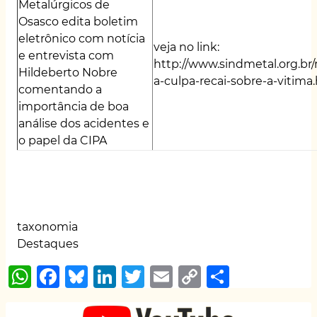
Metalúrgicos de
Osasco edita boletim
eletrônico com notícia
veja no link:
e entrevista com
http://www.sindmetal.org.br/
Hildeberto Nobre
a-culpa-recai-sobre-a-vitima
comentando a
importância de boa
análise dos acidentes e
o papel da CIPA
taxonomia
Destaques
W
F
B
Li
T
E
C
S
h
a
lu
n
w
m
o
h