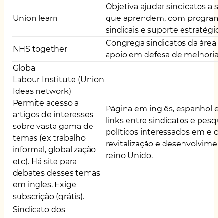
Objetiva ajudar sindicatos a
Union
learn
que aprendem, com program
sindicais e suporte estratégic
Congrega sindicatos da área
NHS
together
apoio em defesa de melhoria
Global
Labour
Institute
(Union
Ideas network)
Permite acesso a
Página em inglês, espanhol e 
artigos de interesses
links entre sindicatos e pes
sobre vasta gama de
políticos interessados em 
temas (ex trabalho
revitalização e desenvolvim
informal, globalização
reino Unido.
etc). Há
site
para
debates desses temas
em inglês. Exige
subscrição (grátis).
Sindicato dos