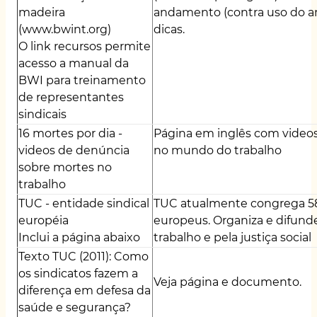
madeira
andamento (contra uso do am
(
www.bwint.org
)
dicas.
O link recursos permite
acesso a
manual
da
BWI para treinamento
de representantes
sindicais
16
mortes
por dia -
Página em inglês com video
videos de denúncia
no mundo do trabalho
sobre mortes no
trabalho
TUC
- entidade sindical
TUC atualmente congrega 58 
européia
europeus. Organiza e difunde
Inclui a página abaixo
trabalho e pela justiça social
Texto TUC (2011): Como
os sindicatos fazem a
Veja
página
e
documento
.
diferença em defesa da
saúde e segurança?