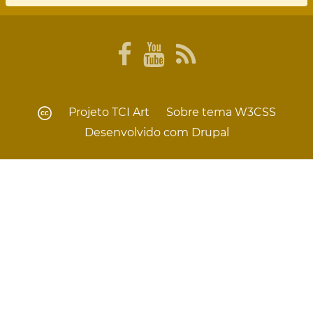
Projeto
TCI Art
Sobre tema
W3CSS
Desenvolvido com
Drupal