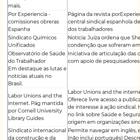
mais.
Por Experiencia -
Página da revista
porExperie
comissiones obreras
central sindical espanhola 
Espanha
dos trabalhadores
Sindicato Químicos
Notícia:
Juíza ordena que She
Unificados
condenção que sofreram em 
Observatório
de Saúde
Iniciativa de articulação das c
do Trabalhador
com apoio de pesquisadores 
Em destaque as lutas e
notícias atuais no
Brasil.
Labor
Unions and the
interne
Labor Unions and the
Oferece livre acesso a publi
internet. Pág mantida
de interesse à ação sindical. 
por Cornell University
no link sobre Saúde e Segur
Library Guides
origem em organizações sind
SIndicato internacional
Permite navegar em inglês, e
da
construçã
o e da
(não inclui português) Descre