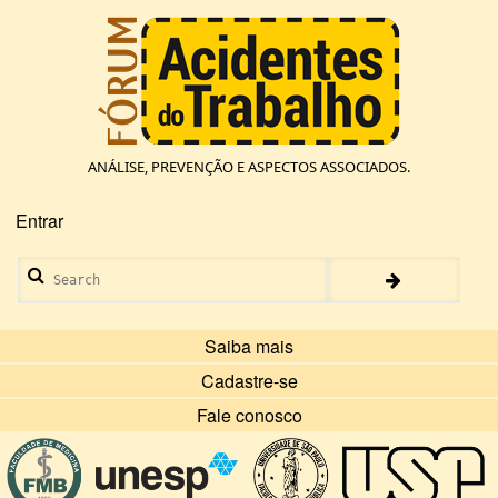
Pular
para
o
conteúdo
principal
ANÁLISE, PREVENÇÃO E ASPECTOS ASSOCIADOS.
Entrar
Menu
de
Search
conta
de
usuário
Saiba mais
Cadastre-se
Fale conosco