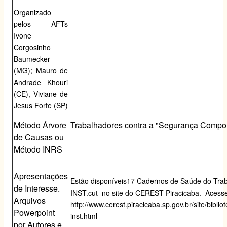
Organizado
pelos AFTs
Ivone
Corgosinho
Baumecker
(MG); Mauro de
Andrade Khouri
(CE), Viviane de
Jesus Forte (SP)
Método Árvore
Trabalhadores contra a "Segurança Compo
de Causas ou
Método INRS
Apresentações
Estão disponíveis17 Cadernos de Saúde do Tra
de Interesse.
INST.cut no site do CEREST Piracicaba. Acesse
Arquivos
http://www.cerest.piracicaba.sp.gov.br/site/biblio
Powerpoint
inst.html
por Autores e