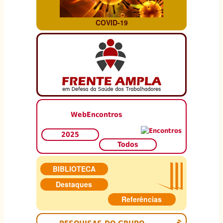
COVID-19
WebEncontros
2025
Todos
BIBLIOTECA
Destaques
Referências