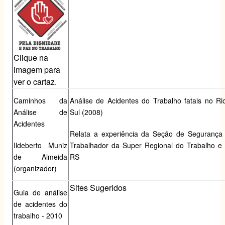
Clique na
imagem para
ver o cartaz.
Caminhos
da
Análise de
Acidentes do Trabalho
fatais no R
Análise de
Sul (2008)
Acidentes
Relata a experiência da Seção de Segurança
Ildeberto Muniz
Trabalhador da Super Regional do Trabalho 
de Almeida
RS
(organizador)
Sites Sugeridos
Guia
de análise
de acidentes do
trabalho - 2010