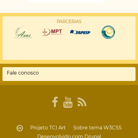
PARCERIAS
Fale conosco
Rodapé
Projeto
TCI Art
Sobre tema
W3CSS
Desenvolvido com
Drupal