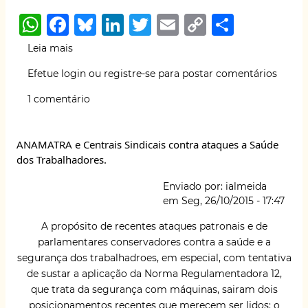
W
F
B
Li
T
E
C
S
h
a
lu
n
w
m
o
h
Leia mais
sobre
at
c
e
k
it
ai
p
ar
Livro
Efetue login
ou
registre-se
para postar comentários
online:
s
e
s
e
te
l
y
e
Quando
1 comentário
A
b
k
dI
r
Li
trabalhar
é
p
o
y
n
n
ser
ANAMATRA e Centrais Sindicais contra ataques a Saúde
p
o
k
protagonista
dos Trabalhadores.
e
k
o
Enviado por:
ialmeida
protagonismo
em
Seg, 26/10/2015 - 17:47
do
Trabalho
A propósito de recentes ataques patronais e de
parlamentares conservadores contra a saúde e a
segurança dos trabalhadroes, em especial, com tentativa
de sustar a aplicação da Norma Regulamentadora 12,
que trata da segurança com máquinas, sairam dois
posicionamentos recentes que merecem ser lidos: o