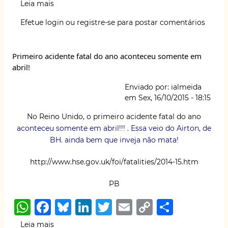
h
a
lu
n
w
m
o
h
Leia mais
sobre
at
c
e
k
it
ai
p
ar
Fundacentro
Efetue login
ou
registre-se
para postar comentários
promove
s
e
s
e
te
l
y
e
curso
A
b
k
dI
r
Li
e
Primeiro acidente fatal do ano aconteceu somente em
lança
p
o
y
n
n
abril!
nova
p
o
k
versão
Enviado por:
ialmeida
de
k
em
Sex, 16/10/2015 - 18:15
cartilha
No Reino Unido, o primeiro acidente fatal do ano
aconteceu somente em abril!!! . Essa veio do Airton, de
BH. ainda bem que inveja não mata!
http://www.hse.gov.uk/foi/fatalities/2014-15.htm
PB
W
F
B
Li
T
E
C
S
h
a
lu
n
w
m
o
h
Leia mais
sobre