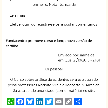
primeiro, Nota Técnica da
Leia mais
sobre
ANAMATRA
Efetue login
ou
registre-se
para postar comentários
e
Centrais
Sindicais
Fundacentro promove curso e lança nova versão de
contra
cartilha
ataques
a
Enviado por:
ialmeida
Saúde
em
Qua, 21/10/2015 - 21:01
dos
Trabalhadores.
Oi pessoal
O Curso sobre análise de acidentes será estruturado
pelos professores Rodolfo Vilela e Ildeberto M Almeida.
Já está sendo anunciado (como matéria) no site.
W
F
B
Li
T
E
C
S