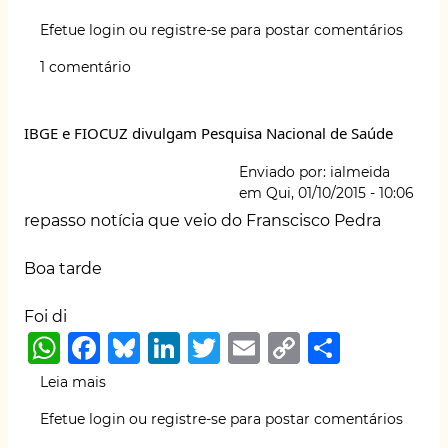
at
c
e
k
it
ai
p
ar
Primeiro
Efetue login
ou
registre-se
para postar comentários
acidente
s
e
s
e
te
l
y
e
fatal
1 comentário
A
b
k
dI
r
Li
do
ano
p
o
y
n
n
aconteceu
IBGE e FIOCUZ divulgam Pesquisa Nacional de Saúde
p
o
k
somente
em
k
Enviado por:
ialmeida
abril!
em
Qui, 01/10/2015 - 10:06
repasso notícia que veio do Franscisco Pedra
Boa tarde
Foi di
W
F
B
Li
T
E
C
S
h
a
lu
n
w
m
o
h
Leia mais
sobre
at
c
e
k
it
ai
p
ar
IBGE
Efetue login
ou
registre-se
para postar comentários
e
s
e
s
e
te
l
y
e
FIOCUZ