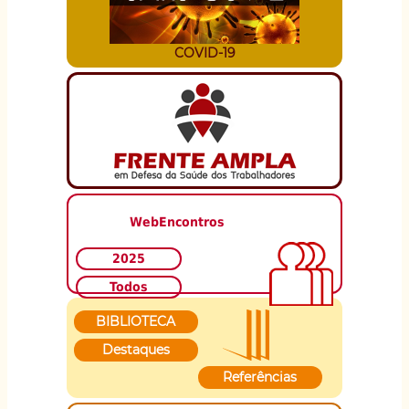
COVID-19
WebEncontros
2025
Todos
BIBLIOTECA
Destaques
Referências