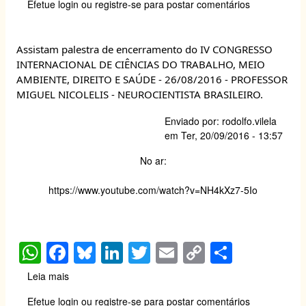
Efetue login
ou
registre-se
para postar comentários
de
s
e
sk
e
er
y
e
site
A
b
y
dI
Li
sobre
Assistam palestra de encerramento do IV CONGRESSO
Segurança
p
o
n
n
INTERNACIONAL DE CIÊNCIAS DO TRABALHO, MEIO
do
p
o
k
Trabalho
AMBIENTE, DIREITO E SAÚDE - 26/08/2016 - PROFESSOR
MIGUEL NICOLELIS - NEUROCIENTISTA BRASILEIRO.
k
Enviado por:
rodolfo.vilela
em
Ter, 20/09/2016 - 13:57
No ar:
https://www.youtube.com/watch?
v=NH4kXz7-5Io
W
F
Bl
Li
T
E
C
S
h
a
u
n
wi
m
o
h
Leia mais
sobre
at
c
e
k
tt
ail
p
ar
Assistam
Efetue login
ou
registre-se
para postar comentários
palestra