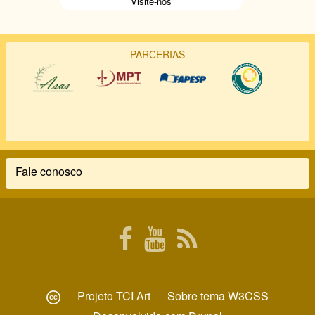
Visite-nos
PARCERIAS
Fale conosco
Rodapé
Projeto
TCI Art
Sobre tema
W3CSS