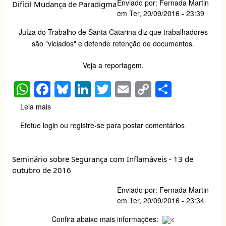
Enviado por:
Fernada Martin
Difícil Mudança de Paradigma
n°
em
Ter, 20/09/2016 - 23:39
2
do
Juíza do Trabalho de Santa Catarina diz que trabalhadores
Vol.
são "viciados" e defende retenção de documentos.
14
da
Veja a reportagem.
Revista
Brasileira
W
F
Bl
Li
T
E
C
S
de
h
a
u
n
wi
m
o
h
Medicina
Leia mais
sobre
do
at
c
e
k
tt
ail
p
ar
Difícil
Trabalho
Efetue login
ou
registre-se
para postar comentários
Mudança
s
e
sk
e
er
y
e
(RBMT)
de
A
b
y
dI
Li
Paradigma
Seminário sobre Segurança com Inflamáveis - 13 de
p
o
n
n
outubro de 2016
p
o
k
Enviado por:
Fernada Martin
k
em
Ter, 20/09/2016 - 23:34
Confira abaixo mais informações:
<