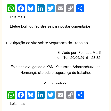
W
F
Bl
Li
T
E
C
S
h
a
u
n
wi
m
o
h
Leia mais
sobre
at
c
e
k
tt
ail
p
ar
Seminário
Efetue login
ou
registre-se
para postar comentários
sobre
s
e
sk
e
er
y
e
Segurança
A
b
y
dI
Li
com
Divulgação de site sobre Segurança do Trabalho
Inflamáveis
p
o
n
n
-
p
o
k
Enviado por:
Fernada Martin
13
em
Ter, 20/09/2016 - 23:32
de
k
outubro
Estamos divulgando o KAN (Komission Arbeitsschutz und
de
Normung), site sobre segurança do trabalho.
2016
Venha conferir
!
W
F
Bl
Li
T
E
C
S
h
a
u
n
wi
m
o
h
Leia mais
sobre
at
c
e
k
tt
ail
p
ar
Divulgação