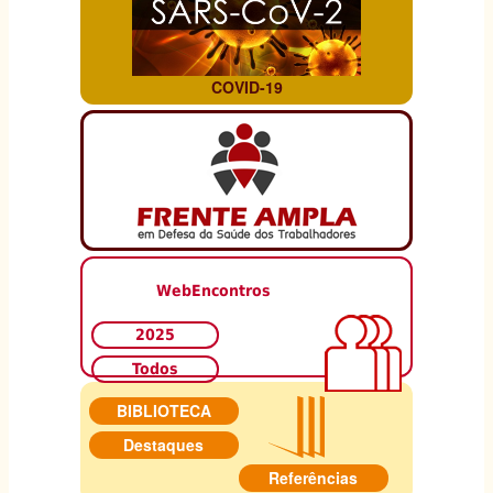
-
NEUROCIENTISTA
BRASILEIRO.
COVID-19
WebEncontros
2025
Todos
BIBLIOTECA
Destaques
Referências