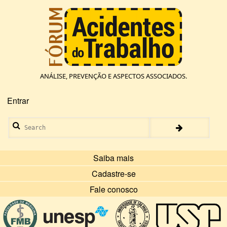
Pular
para
o
conteúdo
principal
ANÁLISE, PREVENÇÃO E ASPECTOS ASSOCIADOS.
Entrar
Menu
de
Search
conta
de
usuário
Saiba mais
Cadastre-se
Fale conosco