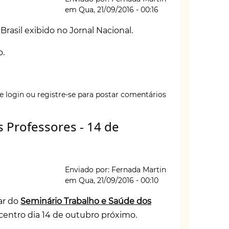
E
em
Qua, 21/09/2016 - 00:16
rasil exibido no Jornal Nacional.
ING
E
o
.
e login
ou
registre-se
para postar comentários
 Professores - 14 de
Enviado por:
Fernada Martin
ns:
em
Qua, 21/09/2016 - 00:10
ar do
Seminário Trabalho e Saúde dos
acentro dia 14 de outubro próximo.