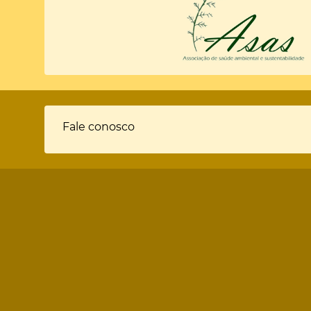
Fale conosco
Rodapé