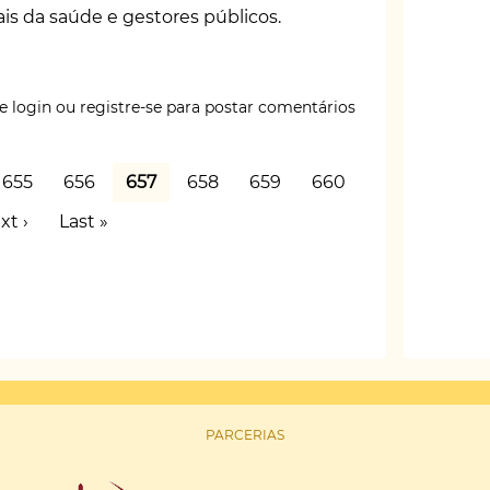
nais da saúde e gestores públicos.
e login
ou
registre-se
para postar comentários
o
Page
655
Page
656
Página
657
Page
658
Page
659
Page
660
atual
óxima
xt ›
Última
Last »
es
gina
página
PARCERIAS