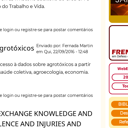
 do Trabalho e Vida.
e login
ou
registre-se
para postar comentários
p
Agrotóxicos
Enviado por:
Fernada Martin
em
Qui, 22/09/2016 - 12:48
acesso à dados sobre agrotóxicos a partir
WebE
ntos
, saúde coletiva, agroecologia, economia.
2
To
e login
ou
registre-se
para postar comentários
BIB
 EXCHANGE KNOWLEDGE AND
Des
LENCE AND INJURIES AND
Refe