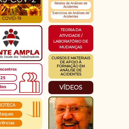
Relatos de Análises de
Acidentes
Exercícios de Análises de
Acidentes
COVID-19
TEORIA DA
ATIVIDADE /
LABORATÓRIO DE
MUDANÇAS
CURSOS E MATERIAIS
DE APOIO À
FORMAÇÃO EM
ncontros
ANÁLISE DE
ACIDENTES
025
VÍDEOS
dos
LIOTECA
taques
rências