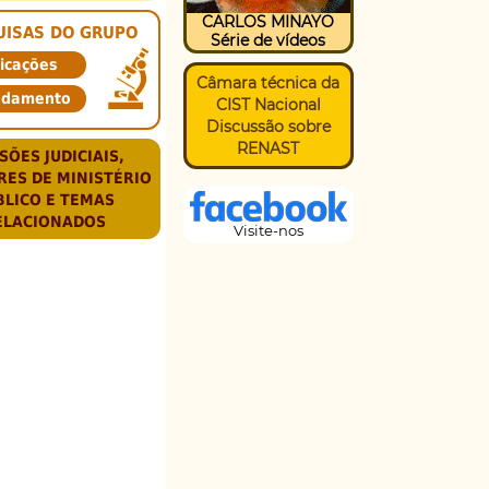
CARLOS MINAYO
UISAS DO GRUPO
Série de vídeos
icações
Câmara técnica da
ndamento
CIST Nacional
Discussão sobre
RENAST
SÕES JUDICIAIS,
RES DE MINISTÉRIO
BLICO E TEMAS
ELACIONADOS
Visite-nos