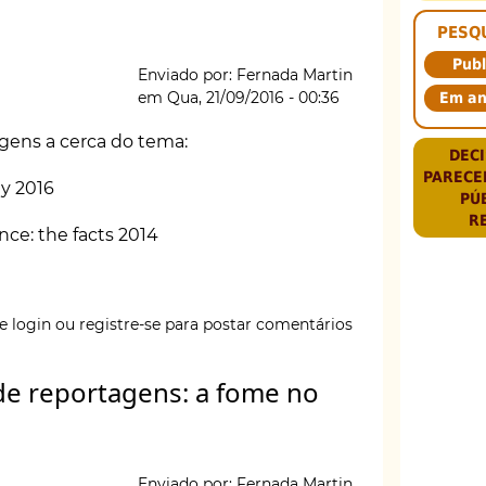
os
PESQ
Publ
Enviado por:
Fernada Martin
em
Qua, 21/09/2016 - 00:36
Em a
agens a cerca do tema:
DECI
PARECE
ty 2016
PÚ
R
ence: the facts 2014
e login
ou
registre-se
para postar comentários
S
 de reportagens: a fome no
GE
DGE
Enviado por:
Fernada Martin