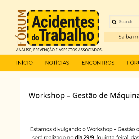
Pular
para
Menu
o
Search
de
conteúdo
principal
Saiba m
conta
ANÁLISE, PREVENÇÃO E ASPECTOS ASSOCIADOS.
de
Main
INÍCIO
NOTÍCIAS
ENCONTROS
FÓR
usuário
menu
Workshop – Gestão de Máquin
Estamos divulgando o Workshop – Gestão 
será realizado no
dia 29/9
(quinta-feira), da