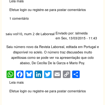
Leia mais
sobre
at
c
e
k
tt
ail
p
ar
Pérola
Efetue login
ou
registre-se
para postar comentários
da
s
e
sk
e
er
y
e
Série
1 comentário
A
b
y
dI
Li
como
não
p
o
n
n
analisar
Enviado por:
ialmeida
p
o
k
saiu vol10, num 2 de Laboreal
um
em
Sex, 13/03/2015 - 11:43
acidente
k
Saiu número novo da Revista
Laboreal
, editada em Portugal e
disponível no scielo. O número traz discussões muito
apetitosas como se pode ver na apresentação que colo
abaixo, De Cecília De la Garza e Mario Poy.
W
F
Bl
Li
T
E
C
S
h
a
u
n
wi
m
o
h
Leia mais
sobre
at
c
e
k
tt
ail
p
ar
saiu
Efetue login
ou
registre-se
para postar comentários
vol10,
s
e
sk
e
er
y
e
num
A
b
y
dI
Li
2