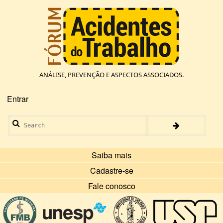
Pular
para
o
conteúdo
principal
ANÁLISE, PREVENÇÃO E ASPECTOS ASSOCIADOS.
Entrar
Menu
de
Search
conta
de
usuário
Saiba mais
Cadastre-se
Fale conosco