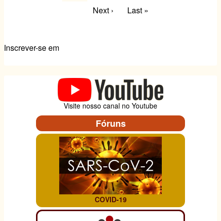
(acidente)
k
atual
Próxima
Next ›
Última
Last »
é
reconhecida
página
página
no
TRT
Inscrever-se em
15.
Visite nosso canal no Youtube
Fóruns
COVID-19