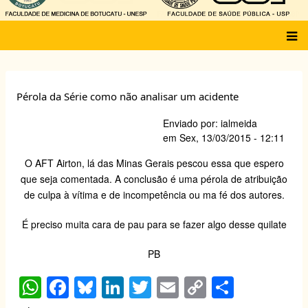
Main
menu
Pérola da Série como não analisar um acidente
Enviado por:
ialmeida
em
Sex, 13/03/2015 - 12:11
O AFT Airton, lá das Minas Gerais pescou essa que espero
que seja comentada. A conclusão é uma
pérola de atribuição
de culpa à vítima
e de incompetência ou ma fé dos autores.
É preciso muita cara de pau para se fazer algo desse quilate
PB
W
F
Bl
Li
T
E
C
S
h
a
u
n
wi
m
o
h