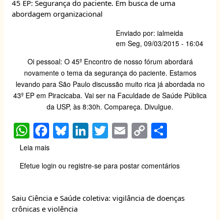
45 EP: Segurança do paciente. Em busca de uma
de
p
o
n
n
abordagem organizacional
Laboreal
p
o
k
Enviado por:
ialmeida
k
em
Seg, 09/03/2015 - 16:04
Oi pessoal: O 45º Encontro de nosso fórum abordará
novamente o tema da segurança do paciente. Estamos
levando para São Paulo discussão muito rica já abordada no
43º EP em Piracicaba. Vai ser na Faculdade de Saúde Pública
da USP, às 8:30h. Compareça. Divulgue.
W
F
Bl
Li
T
E
C
S
h
a
u
n
wi
m
o
h
Leia mais
sobre
at
c
e
k
tt
ail
p
ar
45
Efetue login
ou
registre-se
para postar comentários
EP:
s
e
sk
e
er
y
e
Segurança
A
b
y
dI
Li
do
Saiu Ciência e Saúde coletiva: vigilância de doenças
paciente.
p
o
n
n
crônicas e violência
Em
busca