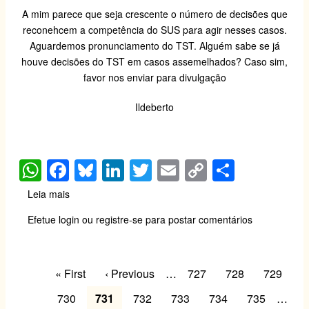
A mim parece que seja crescente o número de decisões que
reconehcem a competência do SUS para agir nesses casos.
Aguardemos pronunciamento do TST. Alguém sabe se já
houve decisões do TST em casos assemelhados? Caso sim,
favor nos enviar para divulgação
Ildeberto
W
F
Bl
Li
T
E
C
S
h
a
u
n
wi
m
o
h
Leia mais
sobre
at
c
e
k
tt
ail
p
ar
competência
Efetue login
ou
registre-se
para postar comentários
do
s
e
sk
e
er
y
e
SUS
A
b
y
dI
Li
para
Paginação
agir
p
o
n
n
Primeira
« First
Página
‹ Previous
…
Page
727
Page
728
Page
729
em
página
anterior
p
o
k
ST
Page
730
Página
731
Page
732
Page
733
Page
734
Page
735
…