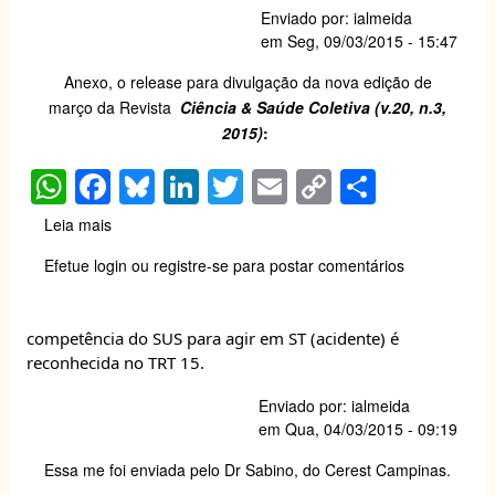
p
o
k
Enviado por:
ialmeida
de
k
em
Seg, 09/03/2015 - 15:47
uma
abordagem
Anexo, o release para divulgação da nova edição de
organizacional
março da Revista
Ciência & Saúde Coletiva (v.20, n.3,
2015)
:
W
F
Bl
Li
T
E
C
S
h
a
u
n
wi
m
o
h
Leia mais
sobre
at
c
e
k
tt
ail
p
ar
Saiu
Efetue login
ou
registre-se
para postar comentários
Ciência
s
e
sk
e
er
y
e
e
A
b
y
dI
Li
Saúde
competência do SUS para agir em ST (acidente) é
coletiva:
p
o
n
n
reconhecida no TRT 15.
vigilância
p
o
k
de
Enviado por:
ialmeida
doenças
k
em
Qua, 04/03/2015 - 09:19
crônicas
e
Essa me foi enviada pelo Dr Sabino, do Cerest Campinas.
violência