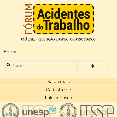
Pular
para
o
conteúdo
principal
ANÁLISE, PREVENÇÃO E ASPECTOS ASSOCIADOS.
Entrar
Menu
de
Search
conta
de
usuário
Saiba mais
Cadastre-se
Fale conosco