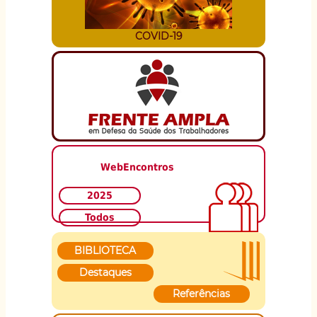
COVID-19
WebEncontros
2025
Todos
BIBLIOTECA
Destaques
Referências