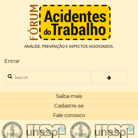
Pular
para
o
conteúdo
principal
ANÁLISE, PREVENÇÃO E ASPECTOS ASSOCIADOS.
Entrar
Menu
de
Search
conta
de
usuário
Saiba mais
Cadastre-se
Fale conosco