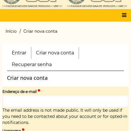
Main
Início
Criar nova conta
Trilha
menu
de
navegação
Entrar
Criar nova conta
(aba
Primary
ativa)
tabs
Recuperar senha
Criar nova conta
Endereço de e-mail
The email address is not made public. It will only be used if
you need to be contacted about your account or for opted-in
notifications.
Username