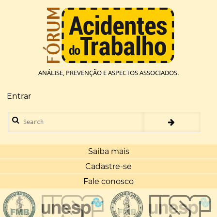
Pular
para
o
conteúdo
principal
ANÁLISE, PREVENÇÃO E ASPECTOS ASSOCIADOS.
Entrar
Menu
de
Search
conta
de
usuário
Saiba mais
Cadastre-se
Fale conosco