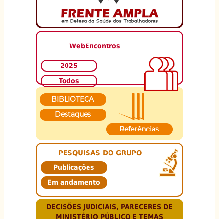
WebEncontros
2025
Todos
BIBLIOTECA
Destaques
Referências
PESQUISAS DO GRUPO
Publicações
Em andamento
DECISÕES JUDICIAIS, PARECERES DE
MINISTÉRIO PÚBLICO E TEMAS