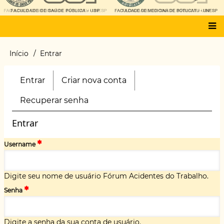
Main
Início
Entrar
Trilha
menu
de
navegação
Entrar
(aba
Criar nova conta
Primary
ativa)
tabs
Recuperar senha
Entrar
Username
Digite seu nome de usuário Fórum Acidentes do Trabalho.
Senha
Digite a senha da sua conta de usuário.