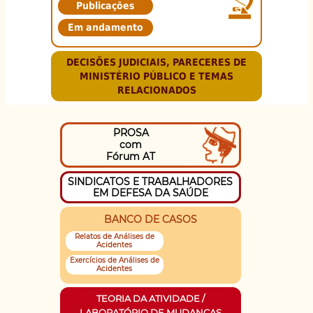
Publicações
Em andamento
DECISÕES JUDICIAIS, PARECERES DE
MINISTÉRIO PÚBLICO E TEMAS
RELACIONADOS
PROSA
com
Fórum AT
SINDICATOS E TRABALHADORES
EM DEFESA DA SAÚDE
BANCO DE CASOS
Relatos de Análises de
Acidentes
Exercícios de Análises de
Acidentes
TEORIA DA ATIVIDADE /
LABORATÓRIO DE MUDANÇAS