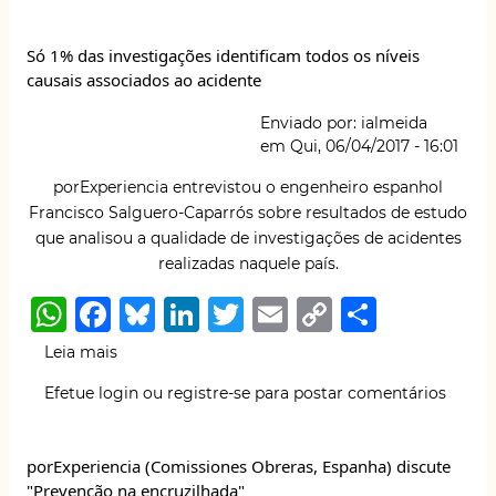
s
e
s
e
te
l
y
e
impactos
A
b
k
dI
r
Li
para
Só 1% das investigações identificam todos os níveis
a
p
o
y
n
n
causais associados ao acidente
saúde
p
o
k
e
Enviado por:
ialmeida
trabalho:
k
em
Qui, 06/04/2017 - 16:01
uma
revisão
porExperiencia entrevistou o engenheiro espanhol
sistemática
Francisco Salguero-Caparrós
sobre resultados de estudo
da
que analisou a qualidade de investigações de acidentes
literatura
realizadas naquele país.
W
F
B
Li
T
E
C
S
h
a
lu
n
w
m
o
h
Leia mais
sobre
at
c
e
k
it
ai
p
ar
Só
Efetue login
ou
registre-se
para postar comentários
1%
s
e
s
e
te
l
y
e
das
A
b
k
dI
r
Li
investigações
porExperiencia (Comissiones Obreras, Espanha) discute
identificam
p
o
y
n
n
"Prevenção na encruzilhada"
todos