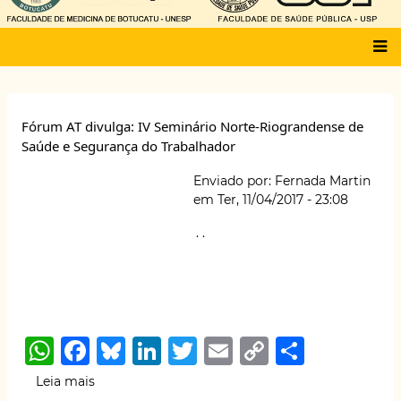
Main
menu
Fórum AT divulga: IV Seminário Norte-Riograndense de
Saúde e Segurança do Trabalhador
Enviado por:
Fernada Martin
em
Ter, 11/04/2017 - 23:08
.
.
W
F
B
Li
T
E
C
S
h
a
lu
n
w
m
o
h
Leia mais
sobre
Fórum