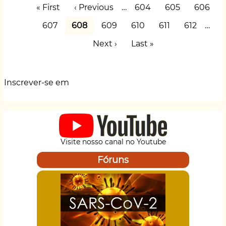
Paginação
discute
p
o
y
n
n
Primeira
« First
Página
‹ Previous
…
Page
604
Page
605
Page
606
"Prevenção
página
anterior
p
o
k
na
Page
607
Página
608
Page
609
Page
610
Page
611
Page
612
…
encruzilhada"
atual
k
Próxima
Next ›
Última
Last »
página
página
Inscrever-se em
Visite nosso canal no Youtube
Fóruns