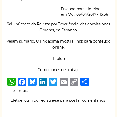
p
o
k
os
Enviado por:
ialmeida
níveis
k
em
Qui, 06/04/2017 - 15:36
causais
associados
Saiu número da Revista
porExperiência
, das comissiones
ao
Obreras, da Espanha.
acidente
vejam sumário. O link acima mostra links para conteudo
online.
Tablón
Condiciones de trabajo
W
F
B
Li
T
E
C
S
h
a
lu
n
w
m
o
h
Leia mais
sobre
at
c
e
k
it
ai
p
ar
porExperiencia
Efetue login
ou
registre-se
para postar comentários
(Comissiones
s
e
s
e
te
l
y
e
Obreras,
A
b
k
dI
r
Li
Espanha)