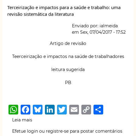
A
b
k
dI
r
Li
PISTES
Terceirização e impactos para a saúde e trabalho: uma
(em
p
o
y
n
n
revisão sistemática da literatura
francês)
p
o
k
discute
Enviado por:
ialmeida
dimensões
k
em
Sex, 07/04/2017 - 17:52
físicas
e
Artigo de revisão
psíquicas
da
Teerceirização e
impactos na saúd
e de trabalhadores
saúde
no
leitura sugerida
trabalho
PB
W
F
B
Li
T
E
C
S
h
a
lu
n
w
m
o
h
Leia mais
sobre
at
c
e
k
it
ai
p
ar
Terceirização
Efetue login
ou
registre-se
para postar comentários
e