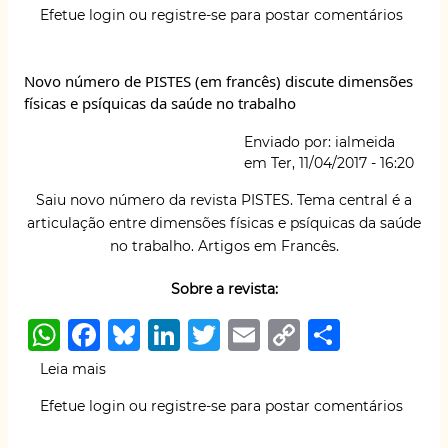
at
c
e
k
it
ai
p
ar
Efetue login
ou
registre-se
para postar comentários
AT
s
e
s
e
te
l
y
e
divulga:
A
b
k
dI
r
Li
IV
Novo número de PISTES (em francês) discute dimensões
Seminário
p
o
y
n
n
físicas e psíquicas da saúde no trabalho
Norte-
p
o
k
Riograndense
Enviado por:
ialmeida
de
k
em
Ter, 11/04/2017 - 16:20
Saúde
e
Saiu novo número da revista PISTES. Tema central é a
Segurança
articulação entre dimensões físicas e psíquicas da saúde
do
no trabalho. Artigos em Francês.
Trabalhador
Sobre a revista:
W
F
B
Li
T
E
C
S
h
a
lu
n
w
m
o
h
Leia mais
sobre
at
c
e
k
it
ai
p
ar
Novo
Efetue login
ou
registre-se
para postar comentários
número
s
e
s
e
te
l
y
e
de