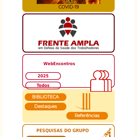
COVID-19
WebEncontros
2025
Todos
BIBLIOTECA
Destaques
Referências
PESQUISAS DO GRUPO