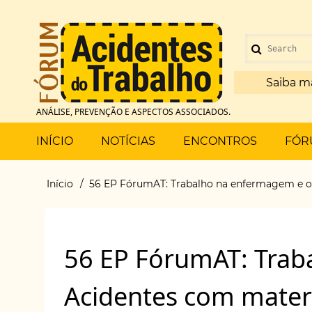
Pular
para
Menu
o
Search
de
conteúdo
principal
Saiba m
conta
ANÁLISE, PREVENÇÃO E ASPECTOS ASSOCIADOS.
de
Main
INÍCIO
NOTÍCIAS
ENCONTROS
FÓR
usuário
menu
Início
56 EP FórumAT: Trabalho na enfermagem e os
Trilha
de
56 EP FórumAT: Trab
navegação
Acidentes com materi