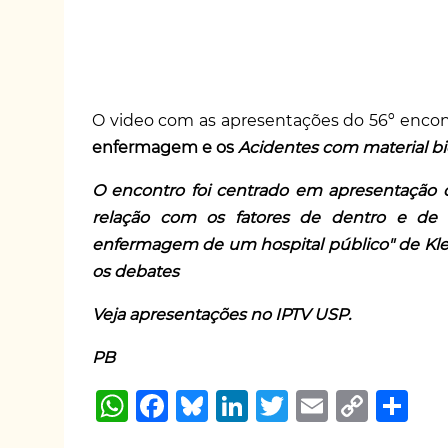
O video com as apresentações do 56º encon
enfermagem e os
Acidentes com material bi
O encontro foi centrado em apresentação 
relação com os fatores de dentro e de f
enfermagem de um hospital público" de Kl
os debates
Veja apresentações no
IPTV USP
.
PB
W
F
B
Li
T
E
C
S
h
a
lu
n
w
m
o
h