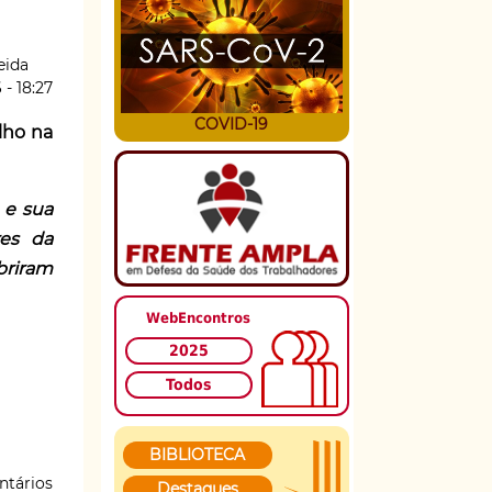
eida
 - 18:27
COVID-19
lho na
 e sua
res da
briram
WebEncontros
2025
Todos
BIBLIOTECA
ntários
Destaques