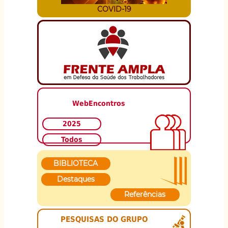
COVID-19
WebEncontros
2025
Todos
BIBLIOTECA
Destaques
Referências
PESQUISAS DO GRUPO