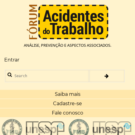
Pular
para
o
conteúdo
principal
ANÁLISE, PREVENÇÃO E ASPECTOS ASSOCIADOS.
Entrar
Menu
de
Search
conta
de
usuário
Saiba mais
Cadastre-se
Fale conosco