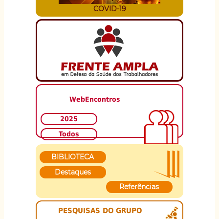
COVID-19
WebEncontros
2025
Todos
BIBLIOTECA
Destaques
Referências
PESQUISAS DO GRUPO