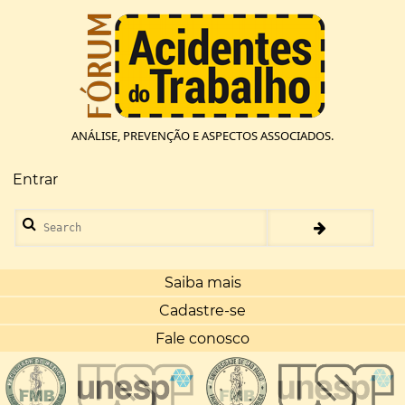
Pular
para
o
conteúdo
principal
ANÁLISE, PREVENÇÃO E ASPECTOS ASSOCIADOS.
Entrar
Menu
de
Search
conta
de
usuário
Saiba mais
Cadastre-se
Fale conosco