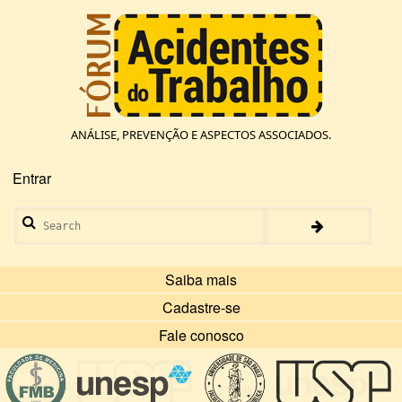
Pular
para
o
conteúdo
principal
ANÁLISE, PREVENÇÃO E ASPECTOS ASSOCIADOS.
Entrar
Menu
de
Search
conta
de
usuário
Saiba mais
Cadastre-se
Fale conosco