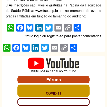
 As inscrições são livres e gratuitas na Página da Faculdade
de Saúde Pública:
www.fsp.usp.br
ou no momento do evento
(vagas limitadas em função do tamanho do auditório).
W
F
Bl
Li
T
E
C
S
h
a
u
n
wi
m
o
h
Efetue login
ou
registre-se
para postar comentários
at
c
e
k
tt
ail
p
ar
W
F
Bl
Li
T
E
C
S
s
e
sk
e
er
y
e
h
a
u
n
wi
m
o
h
A
b
y
dI
Li
at
c
e
k
tt
ail
p
ar
p
o
n
n
s
e
sk
e
er
y
e
p
o
k
Visite nosso canal no Youtube
A
b
y
dI
Li
k
Fóruns
p
o
n
n
p
o
k
COVID-19
k