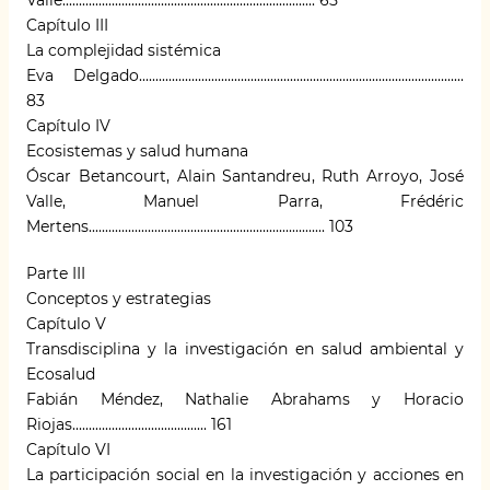
Valle............................................................................. 65
Capítulo III
La complejidad sistémica
Eva Delgado...................................................................................................
83
Capítulo IV
Ecosistemas y salud humana
Óscar Betancourt, Alain Santandreu, Ruth Arroyo, José
Valle, Manuel Parra, Frédéric
Mertens........................................................................ 103
Parte III
Conceptos y estrategias
Capítulo V
Transdisciplina y la investigación en salud ambiental y
Ecosalud
Fabián Méndez, Nathalie Abrahams y Horacio
Riojas......................................... 161
Capítulo VI
La participación social en la investigación y acciones en