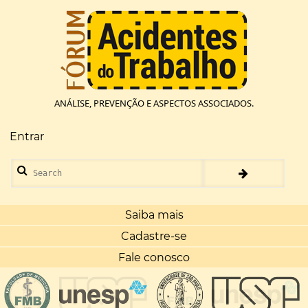
Pular
para
o
conteúdo
principal
ANÁLISE, PREVENÇÃO E ASPECTOS ASSOCIADOS.
Entrar
Menu
de
Search
conta
de
usuário
Saiba mais
Cadastre-se
Fale conosco