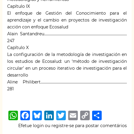
Capítulo IX
El enfoque de Gestión del Conocimiento para el
aprendizaje y el cambio en proyectos de investigación
acción con enfoque Ecosalud
Alain Santandreu............................................................................................
247
Capítulo X
La configuración de la metodología de investigación en
los estudios de Ecosalud: un ‘método de investigación
circular’ en un proceso iterativo de investigación para el
desarrollo
Aline Philibert................................................................................................
281
W
F
B
Li
T
E
C
S
h
a
lu
n
w
m
o
h
Efetue login
ou
registre-se
para postar comentários
at
c
e
k
it
ai
p
ar