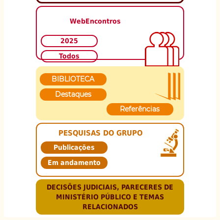
WebEncontros
2025
Todos
BIBLIOTECA
Destaques
Referências
PESQUISAS DO GRUPO
Publicações
Em andamento
DECISÕES JUDICIAIS, PARECERES DE
MINISTÉRIO PÚBLICO E TEMAS
RELACIONADOS