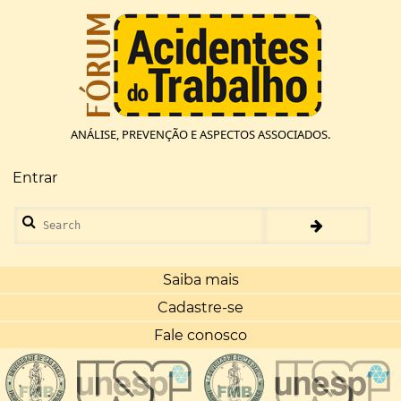
Pular
para
o
conteúdo
principal
ANÁLISE, PREVENÇÃO E ASPECTOS ASSOCIADOS.
Entrar
Menu
de
Search
conta
de
usuário
Saiba mais
Cadastre-se
Fale conosco