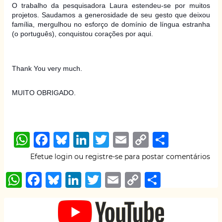
O trabalho da pesquisadora Laura estendeu-se por muitos
projetos. Saudamos a generosidade de seu ges
to que deixou
família, mergulhou no esforço de domínio de língua estranha
(o português), conquistou corações por aqui.
Thank You very much.
MUITO OBRIGADO.
W
F
B
Li
T
E
C
S
h
a
lu
n
w
m
o
h
Efetue login
ou
registre-se
para postar comentários
at
c
e
k
it
ai
p
ar
W
F
B
Li
T
E
C
S
s
e
s
e
te
l
y
e
h
a
lu
n
w
m
o
h
A
b
k
dI
r
Li
at
c
e
k
it
ai
p
ar
p
o
y
n
n