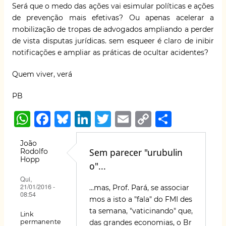
Será que o medo das ações vai esimular políticas e ações
de prevenção mais efetivas? Ou apenas acelerar a
mobilização de tropas de advogados ampliando a perder
de vista disputas jurídicas. sem esqueer é claro de inibir
notificações e ampliar as práticas de ocultar acidentes?
Quem viver, verá
PB
W
F
B
Li
T
E
C
S
h
a
lu
n
w
m
o
h
João
at
c
e
k
it
ai
p
ar
Sem parecer "urubulin
Rodolfo
Hopp
s
e
s
e
te
l
y
e
o"...
A
b
k
dI
r
Li
Qui,
21/01/2016 -
...mas, Prof. Pará, se associar
p
o
y
n
n
08:54
mos a isto a "fala" do FMI des
p
o
k
ta semana, "vaticinando" que,
Link
permanente
das grandes economias, o Br