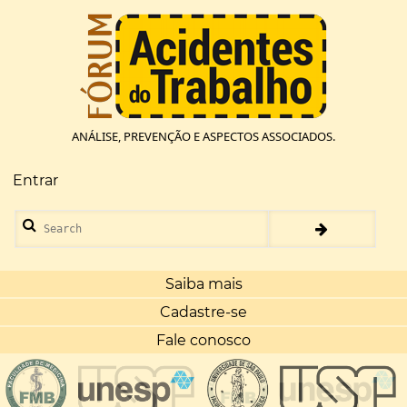
Pular
para
o
conteúdo
principal
ANÁLISE, PREVENÇÃO E ASPECTOS ASSOCIADOS.
Entrar
Menu
de
Search
conta
de
usuário
Saiba mais
Cadastre-se
Fale conosco