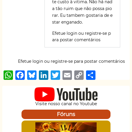
te custo à vitima. Não há nad
a tão ruim que não possa pio
rar. Eu tambem gostaria de e
star enganado.
Efetue login
ou
registre-se
p
ara postar comentários
Efetue login
ou
registre-se
para postar comentários
W
F
B
Li
T
E
C
S
h
a
lu
n
w
m
o
h
at
c
e
k
it
ai
p
ar
s
e
s
e
te
l
y
e
Visite nosso canal no Youtube
A
b
k
dI
r
Li
Fóruns
p
o
y
n
n
p
o
k