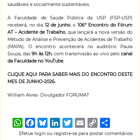
saudáveis e socialmente sustentáveis.
A Faculdade de Saúde Pública da USP (FSP-USP)
receberá, no dia
12 de junho
, o
106° Encontro do Fórum
AT – Acidente de Trabalho
, que lançará a nova versão do
Método de Análise e Prevenção de Acidentes de Trabalho
(MAPA). O encontro acontecerá no auditório Paula
Souza, das
9h às 12h
, com transmissão ao vivo pelo
canal
da Faculdade no YouTube
.
CLIQUE AQUI PARA SABER MAIS DO ENCONTRO DESTE
MES DE JUNHO-2026.
William Alves- Divulgador FORUMAT
W
F
B
Li
T
E
C
S
h
a
lu
n
w
m
o
h
Efetue login
ou
registre-se
para postar comentários