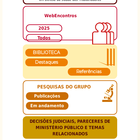
WebEncontros
2025
Todos
BIBLIOTECA
Destaques
Referências
PESQUISAS DO GRUPO
Publicações
Em andamento
DECISÕES JUDICIAIS, PARECERES DE
MINISTÉRIO PÚBLICO E TEMAS
RELACIONADOS