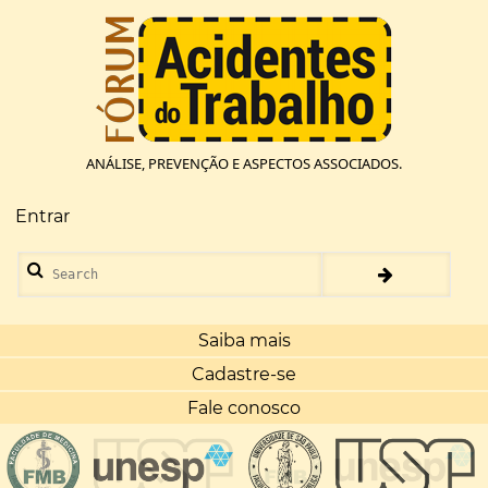
Pular
para
o
conteúdo
principal
ANÁLISE, PREVENÇÃO E ASPECTOS ASSOCIADOS.
Entrar
Menu
de
Search
conta
de
usuário
Saiba mais
Cadastre-se
Fale conosco