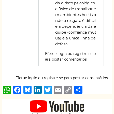
da o risco psicológico
e físico de trabalhar e
m ambientes hostis o
nde o resgate é difícil
e a dependência da e
quipe (confiança mút
ua) é a única linha de
defesa.
Efetue login
ou
registre-se
p
ara postar comentários
Efetue login
ou
registre-se
para postar comentários
W
F
B
Li
T
E
C
S
h
a
lu
n
w
m
o
h
at
c
e
k
it
ai
p
ar
s
e
s
e
te
l
y
e