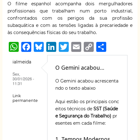
O filme espanhol acompanha dois mergulhadores
profissionais que trabalham num porto industrial,
confrontados com os perigos da sua profissão
subaquática e com as tensões ligadas à precariedade e
às consequências físicas do seu trabalho.
W
F
B
Li
T
E
C
S
h
a
lu
n
w
m
o
h
ialmeida
at
c
e
k
it
ai
p
ar
O Gemini acabou…
s
e
s
e
te
l
y
e
Sex,
30/01/2026 -
O Gemini acabou acrescenta
A
b
k
dI
r
Li
11:31
ndo o texto abaixo
p
o
y
n
n
Link
permanente
Aqui estão os principais conc
p
o
k
eitos técnicos de
SST (Saúde
k
e Segurança do Trabalho)
pr
esentes em cada filme:
1. Tempos Modernos