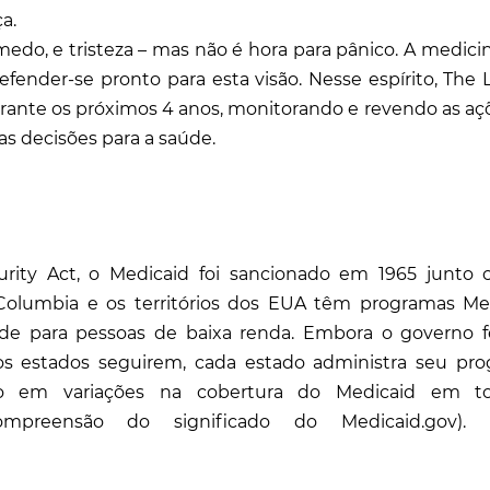
a.
edo, e tristeza – mas não é hora para pânico. A medicin
fender-se pronto para esta visão. Nesse espírito, The 
urante os próximos 4 anos, monitorando e revendo as aç
s decisões para a saúde.
ecurity Act, o Medicaid foi sancionado em 1965 junto
e Columbia e os territórios dos EUA têm programas Me
úde para pessoas de baixa renda. Embora o governo f
os estados seguirem, cada estado administra seu pr
ndo em variações na cobertura do Medicaid em t
 compreensão do significado do Medicaid.gov). 