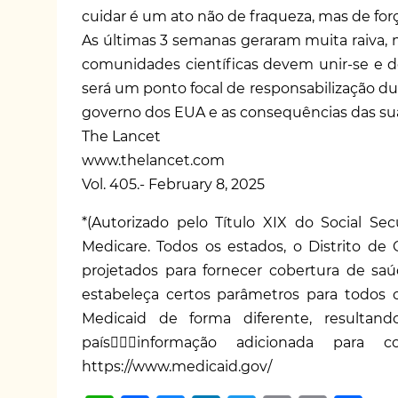
cuidar é um ato não de fraqueza, mas de forç
As últimas 3 semanas geraram muita raiva, m
comunidades científicas devem unir-se e de
será um ponto focal de responsabilização d
governo dos EUA e as consequências das sua
The Lancet
www.thelancet.com
Vol. 405.- February 8, 2025
*(Autorizado pelo Título XIX do Social S
Medicare. Todos os estados, o Distrito d
projetados para fornecer cobertura de sa
estabeleça certos parâmetros para todos 
Medicaid de forma diferente, resulta
país􀀁􀒌􀀁informação adicionada para
https://www.medicaid.gov/