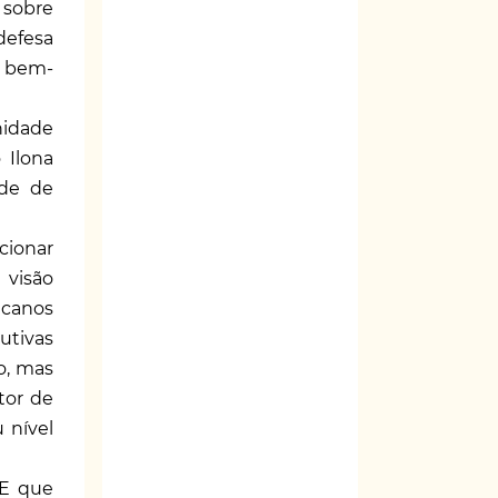
 sobre
defesa
o bem-
nidade
 Ilona
ade de
cionar
 visão
icanos
utivas
o, mas
tor de
 nível
 E que