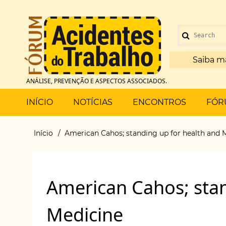
Pular
para
Menu
o
Search
de
conteúdo
principal
Saiba m
conta
ANÁLISE, PREVENÇÃO E ASPECTOS ASSOCIADOS.
de
Main
INÍCIO
NOTÍCIAS
ENCONTROS
FÓR
usuário
menu
Início
American Cahos; standing up for health and 
Trilha
de
American Cahos; stan
navegação
Medicine