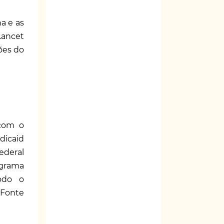
a e as
Lancet
ões do
 com o
dicaid
ederal
ograma
odo o
Fonte