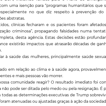
 com uma isenção para “programas humanitários que 
 especialmente no que diz respeito à prevenção do
es abstratas.
idos, clínicas fecharam e os pacientes foram afetados
zação criminosa”, propagando falsidades numa tentat
 completa, desta agência. Estas decisões estão profund
ance existirão impactos que atrasarão décadas de gan
.
ar à saúde das mulheres, principalmente saúde sexua
ado em relação ao clima e à saúde agora, provavelment
doentes e mais pessoas vão morrer.
sa comunidade reagir? O resultado imediato foi con
 não pode ser ditada pelo medo ou pela resignação. É p
em todas as determinações executivas de Trump sobreviv
foram atenuadas ou ajustadas graças à ação da sociedade 