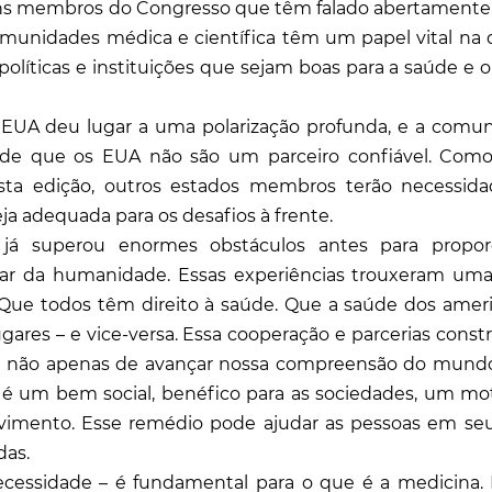
guns membros do Congresso que têm falado abertamente
omunidades médica e científica têm um papel vital na 
olíticas e instituições que sejam boas para a saúde e 
os EUA deu lugar a uma polarização profunda, e a comu
 de que os EUA não são um parceiro confiável. Como
a edição, outros estados membros terão necessid
ja adequada para os desafios à frente.
já superou enormes obstáculos antes para propor
star da humanidade. Essas experiências trouxeram uma
 Que todos têm direito à saúde. Que a saúde dos amer
res – e vice-versa. Essa cooperação e parcerias constr
dade não apenas de avançar nossa compreensão do mund
 é um bem social, benéfico para as sociedades, um mo
imento. Esse remédio pode ajudar as pessoas em seu
das.
ecessidade – é fundamental para o que é a medicina.