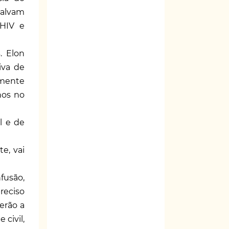
salvam
 HIV e
. Elon
iva de
amente
hos no
l e de
e, vai
fusão,
reciso
erão a
civil,