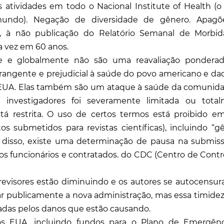
s atividades em todo o Nacional Institute of Health (o
mundo). Negação de diversidade de gênero. Apag
, à não publicação do Relatório Semanal de Morbi
a vez em 60 anos.
 e globalmente não são uma reavaliação pondera
rangente e prejudicial à saúde do povo americano e da
 EUA. Elas também são um ataque à saúde da comunid
 investigadores foi severamente limitada ou tota
tá restrita. O uso de certos termos está proibido em
submetidos para revistas científicas), incluindo “gê
ém disso, existe uma determinação de pausa na submis
os funcionários e contratados. do CDC (Centro de Contr
 revisores estão diminuindo e os autores se autocensur
car publicamente a nova administração, mas essa timide
adas pelos danos que estão causando.
s EUA, incluindo fundos para o Plano de Emergên