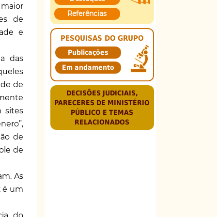
 maior
Referências
ões de
dade e
PESQUISAS DO GRUPO
Publicações
da das
Em andamento
queles
ade de
DECISÕES JUDICIAIS,
lmente
PARECERES DE MINISTÉRIO
 sites
PÚBLICO E TEMAS
RELACIONADOS
nero”,
são de
ole de
am. As
z é um
cia do