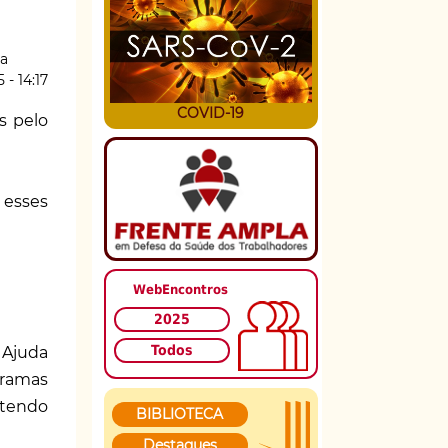
da
- 14:17
COVID-19
s pelo
 esses
WebEncontros
2025
Todos
 Ajuda
gramas
etendo
BIBLIOTECA
Destaques