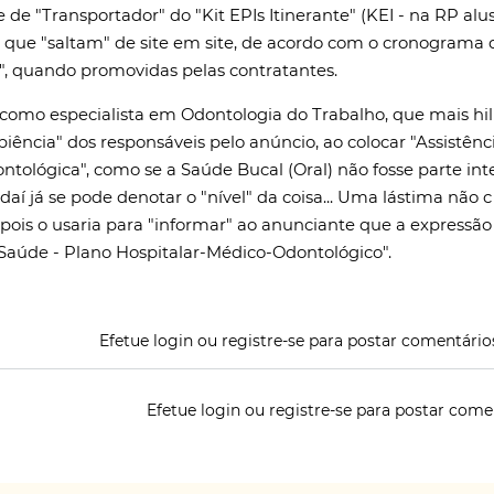
e de "Transportador" do "Kit EPIs Itinerante" (KEI - na RP alu
, que "saltam" de site em site, de acordo com o cronograma 
", quando promovidas pelas contratantes.
como especialista em Odontologia do Trabalho, que mais hil
apiência" dos responsáveis pelo anúncio, ao colocar "Assistênc
ntológica", como se a Saúde Bucal (Oral) não fosse parte int
aí já se pode denotar o "nível" da coisa... Uma lástima não c
 pois o usaria para "informar" ao anunciante que a expressão
à Saúde - Plano Hospitalar-Médico-Odontológico".
Efetue login
ou
registre-se
para postar comentário
Efetue login
ou
registre-se
para postar come