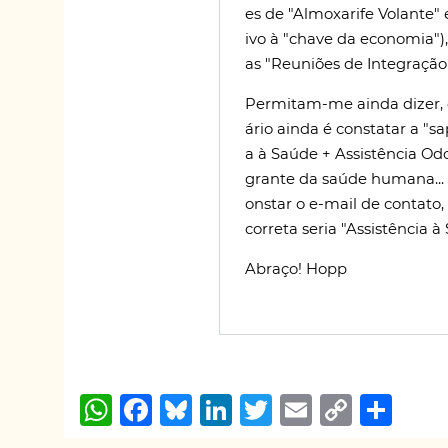
es de "Almoxarife Volante" 
ivo à "chave da economia")
as "Reuniões de Integração
Permitam-me ainda dizer, 
ário ainda é constatar a "s
a à Saúde + Assistência Odo
grante da saúde humana... d
onstar o e-mail de contato,
correta seria "Assistência 
Abraço! Hopp
W
F
B
Li
T
E
C
S
h
a
lu
n
w
m
o
h