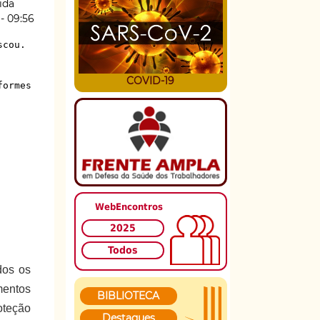
ida
 - 09:56
scou.
COVID-19
formes
WebEncontros
2025
Todos
dos os
mentos
BIBLIOTECA
oteção
Destaques