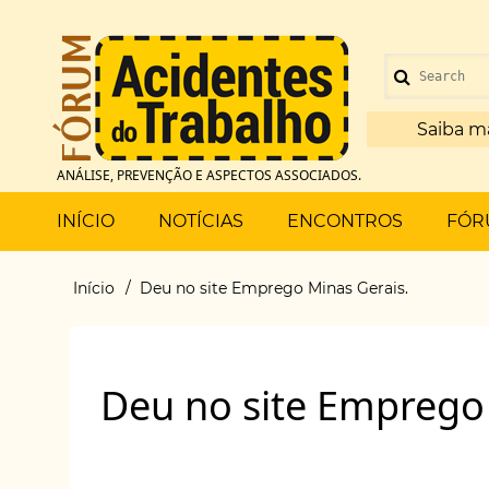
Pular
para
Menu
o
Search
de
conteúdo
principal
Saiba m
conta
ANÁLISE, PREVENÇÃO E ASPECTOS ASSOCIADOS.
de
Main
INÍCIO
NOTÍCIAS
ENCONTROS
FÓR
usuário
menu
Início
Deu no site Emprego Minas Gerais.
Trilha
de
Deu no site Emprego 
navegação