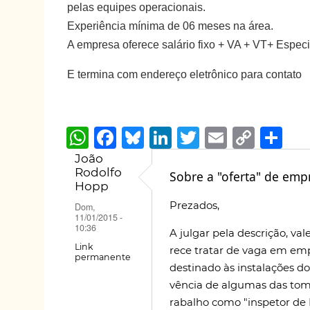
pelas equipes operacionais.
Experiência mínima de 06 meses na área.
A empresa oferece salário fixo + VA + VT+ Especi
E termina com endereço eletrônico para contato
W
F
B
Li
T
E
C
S
h
a
lu
n
w
m
o
h
João
Rodolfo
at
c
e
k
it
ai
p
ar
Sobre a "oferta" de emp
Hopp
s
e
s
e
te
l
y
e
Prezados,
Dom,
A
b
k
dI
r
Li
11/01/2015 -
10:36
A julgar pela descrição, v
p
o
y
n
n
Link
rece tratar de vaga em empr
permanente
p
o
k
destinado às instalações do 
k
vência de algumas das tom
rabalho como "inspetor de 