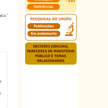
Referências
ica "
PESQUISAS DO GRUPO
Publicações
Em andamento
DECISÕES JUDICIAIS,
PARECERES DE MINISTÉRIO
PÚBLICO E TEMAS
RELACIONADOS
a
i
T