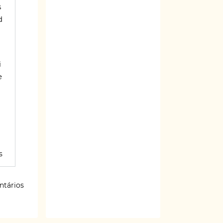
s
d
i
e
s
ntários