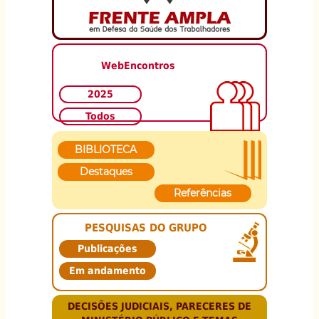
WebEncontros
2025
Todos
BIBLIOTECA
Destaques
Referências
PESQUISAS DO GRUPO
Publicações
Em andamento
DECISÕES JUDICIAIS, PARECERES DE