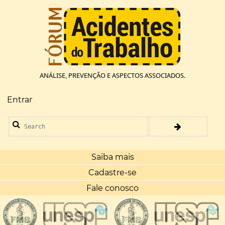
Pular
para
o
conteúdo
principal
ANÁLISE, PREVENÇÃO E ASPECTOS ASSOCIADOS.
Entrar
Menu
de
Search
conta
de
usuário
Saiba mais
Cadastre-se
Fale conosco