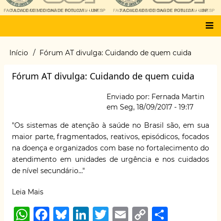
Main
Início
Fórum AT divulga: Cuidando de quem cuida
Trilha
menu
de
Fórum AT divulga: Cuidando de quem cuida
navegação
Enviado por:
Fernada Martin
em
Seg, 18/09/2017 - 19:17
"Os sistemas de atenção à saúde no Brasil são, em sua
maior parte, fragmentados, reativos, episódicos, focados
na doença e organizados com base no fortalecimento do
atendimento em unidades de urgência e nos cuidados
de nível secundário..."
Leia Mais
W
F
B
Li
T
E
C
S