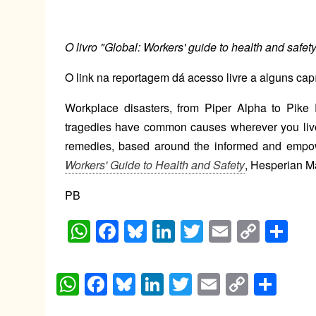
O livro "
Global: Workers' guide to health and safet
O link na reportagem dá acesso livre a alguns capí
Workplace disasters, from Piper Alpha to Pike 
tragedies have common causes wherever you liv
remedies, based around the informed and empowe
Workers' Guide to Health and Safety
, Hesperian 
PB
W
F
Bl
Li
T
E
C
S
h
a
u
n
wi
m
o
h
at
c
e
k
tt
ail
p
ar
W
F
Bl
Li
T
E
C
S
s
e
sk
e
er
y
e
h
a
u
n
wi
m
o
h