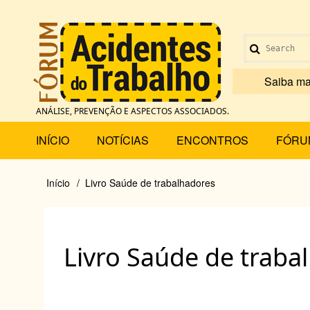
Pular
para
Menu
o
Search
conteúdo
de
principal
Saiba ma
conta
ANÁLISE, PREVENÇÃO E ASPECTOS ASSOCIADOS.
de
Main
INÍCIO
NOTÍCIAS
ENCONTROS
FÓRU
usuário
menu
Início
Livro Saúde de trabalhadores
Trilha
de
Livro Saúde de traba
navegação