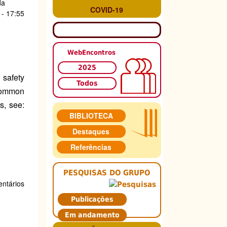
da
COVID-19
 - 17:55
WebEncontros
2025
 safety
Todos
 common
s, see:
BIBLIOTECA
Destaques
Referências
PESQUISAS DO GRUPO
ntários
Publicações
Em andamento