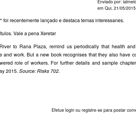
Enviado por:
ialmei
em
Qui, 21/05/2015
y
" foi recentemente lançado e destaca temas interessanes.
tulos. Vale a pena Xeretar
River to Rana Plaza, remind us periodically that health and
e and work. But a new book recognises that they also have
red role of workers. For further details and sample chapter
May 2015.
Source: Risks 702.
Efetue login
ou
registre-se
para postar come