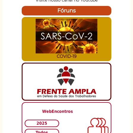
Visite nosso canal no Youtube
Fóruns
COVID-19
WebEncontros
2025
Todos