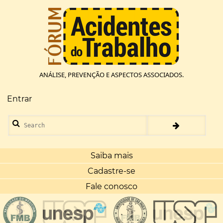
Pular
para
o
conteúdo
principal
ANÁLISE, PREVENÇÃO E ASPECTOS ASSOCIADOS.
Entrar
Menu
de
Search
conta
de
usuário
Saiba mais
Cadastre-se
Fale conosco