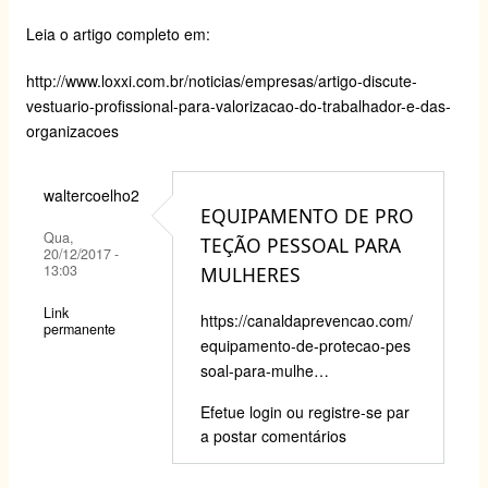
Leia o artigo completo em:
http://www.loxxi.com.br/noticias/empresas/artigo-discute-
vestuario-profissional-para-valorizacao-do-trabalhador-e-das-
organizacoes
waltercoelho2
EQUIPAMENTO DE PRO
Qua,
TEÇÃO PESSOAL PARA
20/12/2017 -
13:03
MULHERES
Link
https://canaldaprevencao.com/
permanente
equipamento-de-protecao-pes
soal-para-mulhe…
Efetue login
ou
registre-se
par
a postar comentários