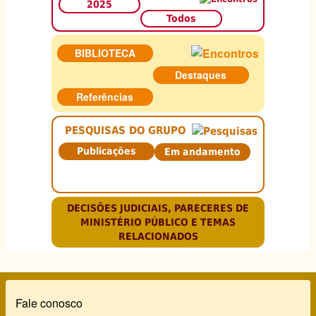
2025
Todos
BIBLIOTECA
Destaques
Referências
PESQUISAS DO GRUPO
Publicações
Em andamento
DECISÕES JUDICIAIS, PARECERES DE
MINISTÉRIO PÚBLICO E TEMAS
RELACIONADOS
Rodapé
Fale conosco