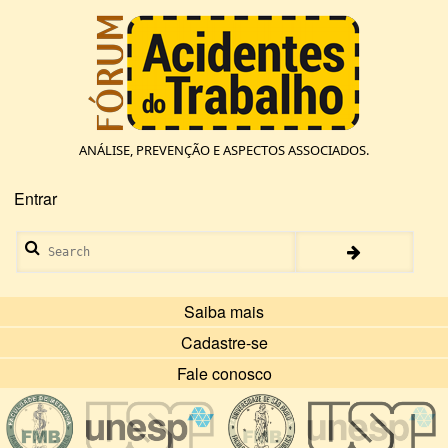
Pular
para
o
conteúdo
principal
ANÁLISE, PREVENÇÃO E ASPECTOS ASSOCIADOS.
Entrar
Menu
de
Search
conta
de
usuário
Saiba mais
Cadastre-se
Fale conosco