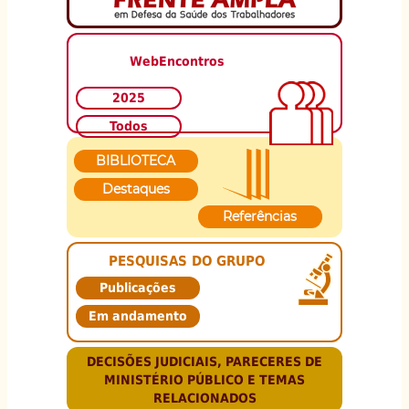
WebEncontros
2025
Todos
BIBLIOTECA
Destaques
Referências
PESQUISAS DO GRUPO
Publicações
Em andamento
DECISÕES JUDICIAIS, PARECERES DE
MINISTÉRIO PÚBLICO E TEMAS
RELACIONADOS