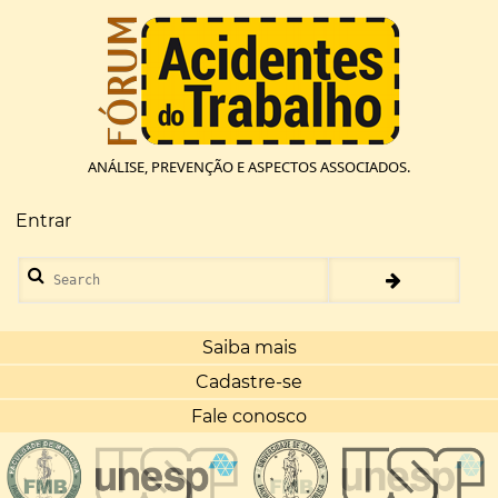
Pular
para
o
conteúdo
principal
ANÁLISE, PREVENÇÃO E ASPECTOS ASSOCIADOS.
Entrar
Menu
de
Search
conta
de
usuário
Saiba mais
Cadastre-se
Fale conosco