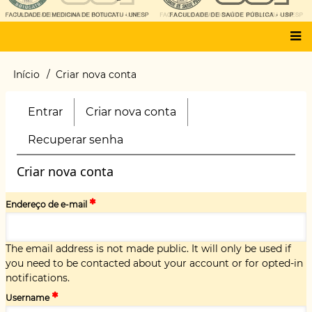
Main
Início
Criar nova conta
Trilha
menu
de
navegação
Entrar
Criar nova conta
(aba
Primary
ativa)
tabs
Recuperar senha
Criar nova conta
Endereço de e-mail
The email address is not made public. It will only be used if
you need to be contacted about your account or for opted-in
notifications.
Username