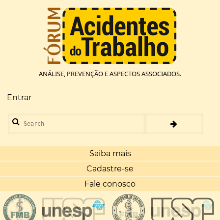
Pular
para
o
conteúdo
principal
ANÁLISE, PREVENÇÃO E ASPECTOS ASSOCIADOS.
Entrar
Menu
de
Search
conta
de
usuário
Saiba mais
Cadastre-se
Fale conosco