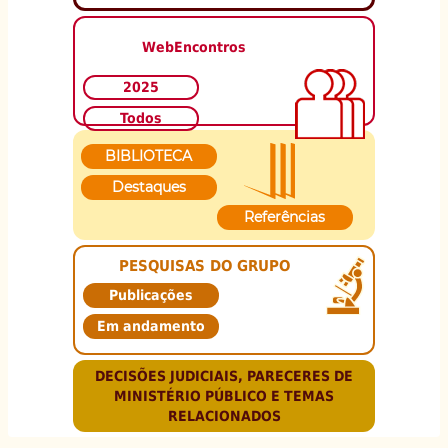
WebEncontros
2025
Todos
BIBLIOTECA
Destaques
Referências
PESQUISAS DO GRUPO
Publicações
Em andamento
DECISÕES JUDICIAIS, PARECERES DE
MINISTÉRIO PÚBLICO E TEMAS
RELACIONADOS