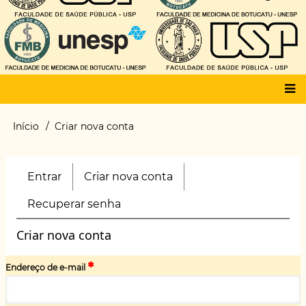
Main
Início
Criar nova conta
Trilha
menu
de
navegação
Entrar
Criar nova conta
(aba
Primary
ativa)
tabs
Recuperar senha
Criar nova conta
Endereço de e-mail