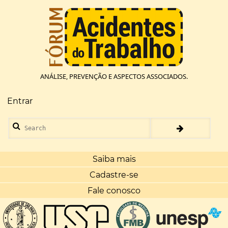
Pular
para
o
conteúdo
principal
ANÁLISE, PREVENÇÃO E ASPECTOS ASSOCIADOS.
Entrar
Menu
de
Search
conta
de
usuário
Saiba mais
Cadastre-se
Fale conosco