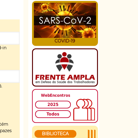
COVID-19
d-in
@.
WebEncontros
2025
Todos
ntém
apazes
BIBLIOTECA