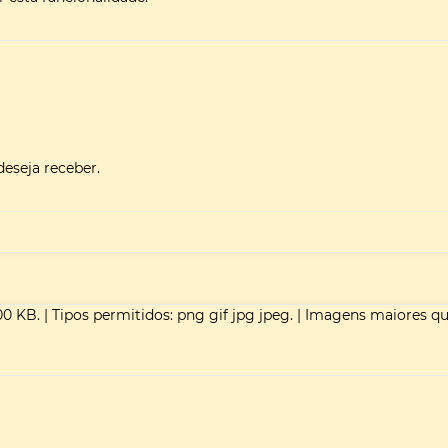
deseja receber.
00 KB.
|
Tipos permitidos: png gif jpg jpeg.
|
Imagens maiores q