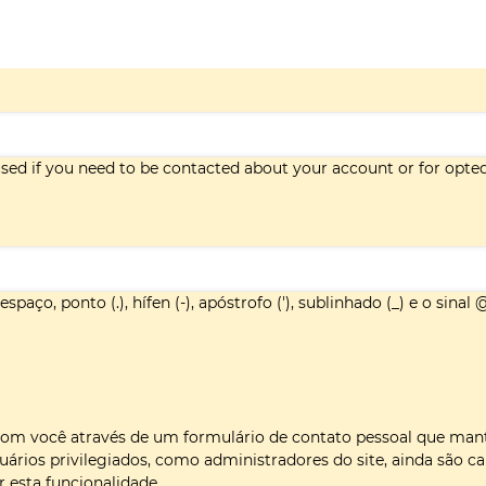
 used if you need to be contacted about your account or for opte
paço, ponto (.), hífen (-), apóstrofo ('), sublinhado (_) e o sinal 
com você através de um formulário de contato pessoal que ma
uários privilegiados, como administradores do site, ainda são c
 esta funcionalidade.