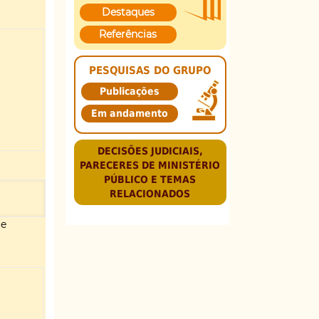
Destaques
Referências
PESQUISAS DO GRUPO
Publicações
Em andamento
DECISÕES JUDICIAIS,
PARECERES DE MINISTÉRIO
PÚBLICO E TEMAS
RELACIONADOS
ue