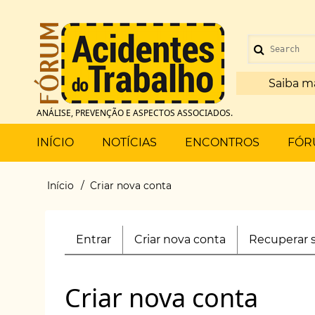
Pular
para
Menu
o
Search
de
conteúdo
principal
Saiba m
conta
ANÁLISE, PREVENÇÃO E ASPECTOS ASSOCIADOS.
de
Main
INÍCIO
NOTÍCIAS
ENCONTROS
FÓR
usuário
menu
Início
Criar nova conta
Trilha
de
Entrar
Criar nova conta
(aba
Recuperar 
Primary
navegação
ativa)
tabs
Criar nova conta