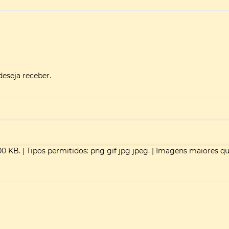
deseja receber.
00 KB.
|
Tipos permitidos: png gif jpg jpeg.
|
Imagens maiores q