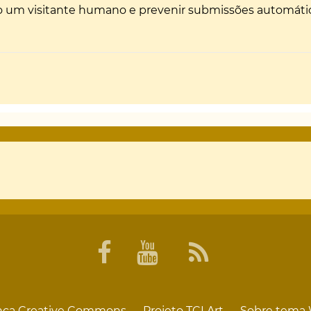
não um visitante humano e prevenir submissões automáti
Projeto
TCI Art
Sobre tema