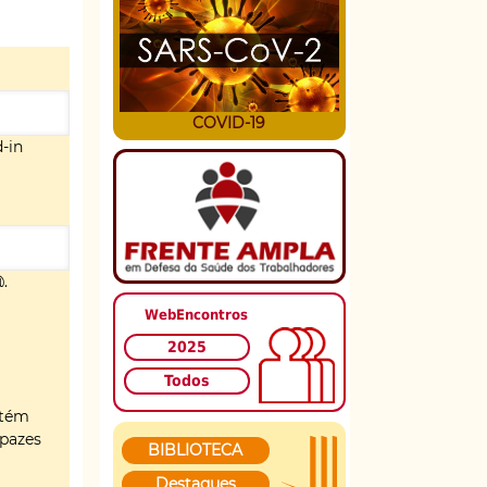
COVID-19
d-in
@.
WebEncontros
2025
Todos
ntém
apazes
BIBLIOTECA
Destaques