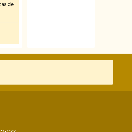
cas de
W3CSS