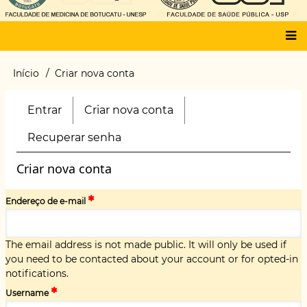
Main
Início
Criar nova conta
Trilha
menu
de
navegação
Entrar
Criar nova conta
(aba
Primary
ativa)
tabs
Recuperar senha
Criar nova conta
Endereço de e-mail
The email address is not made public. It will only be used if
you need to be contacted about your account or for opted-in
notifications.
Username