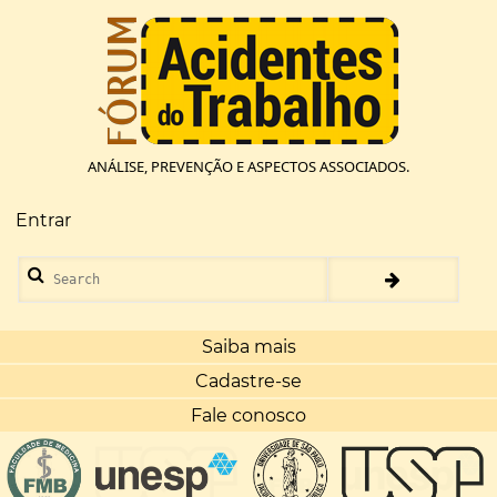
Pular
para
o
conteúdo
principal
ANÁLISE, PREVENÇÃO E ASPECTOS ASSOCIADOS.
Entrar
Menu
de
Search
conta
de
usuário
Saiba mais
Cadastre-se
Fale conosco