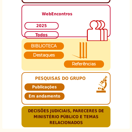
WebEncontros
2025
Todos
BIBLIOTECA
Destaques
Referências
PESQUISAS DO GRUPO
Publicações
Em andamento
DECISÕES JUDICIAIS, PARECERES DE
MINISTÉRIO PÚBLICO E TEMAS
RELACIONADOS