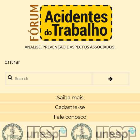
Pular
para
o
conteúdo
principal
ANÁLISE, PREVENÇÃO E ASPECTOS ASSOCIADOS.
Entrar
Menu
de
Search
conta
de
usuário
Saiba mais
Cadastre-se
Fale conosco