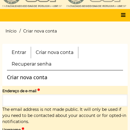
Main
Início
Criar nova conta
Trilha
menu
de
navegação
Entrar
Criar nova conta
(aba
Primary
ativa)
tabs
Recuperar senha
Criar nova conta
Endereço de e-mail
The email address is not made public. It will only be used if
you need to be contacted about your account or for opted-in
notifications.
Username