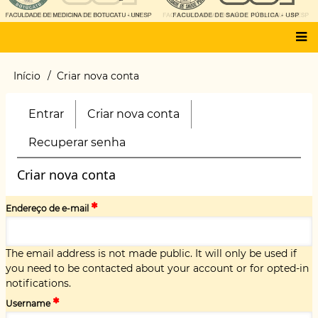
Main
Início
Criar nova conta
Trilha
menu
de
navegação
Entrar
Criar nova conta
(aba
Primary
ativa)
tabs
Recuperar senha
Criar nova conta
Endereço de e-mail
The email address is not made public. It will only be used if
you need to be contacted about your account or for opted-in
notifications.
Username