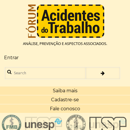
Pular
para
o
conteúdo
principal
ANÁLISE, PREVENÇÃO E ASPECTOS ASSOCIADOS.
Entrar
Menu
de
Search
conta
de
usuário
Saiba mais
Cadastre-se
Fale conosco