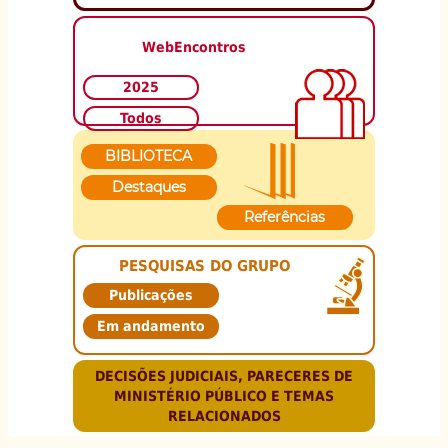
WebEncontros
2025
Todos
BIBLIOTECA
Destaques
Referências
PESQUISAS DO GRUPO
Publicações
Em andamento
DECISÕES JUDICIAIS, PARECERES DE
MINISTÉRIO PÚBLICO E TEMAS
RELACIONADOS