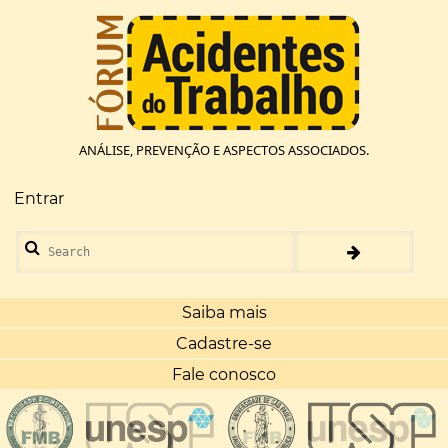
Pular
para
o
conteúdo
principal
ANÁLISE, PREVENÇÃO E ASPECTOS ASSOCIADOS.
Entrar
Menu
de
Search
conta
de
usuário
Saiba mais
Cadastre-se
Fale conosco