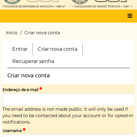
Main
Início
Criar nova conta
Trilha
menu
de
navegação
Entrar
Criar nova conta
(aba
Primary
ativa)
tabs
Recuperar senha
Criar nova conta
Endereço de e-mail
The email address is not made public. It will only be used if
you need to be contacted about your account or for opted-in
notifications.
Username