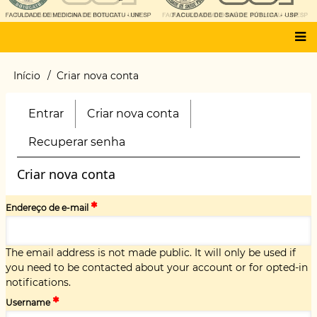
Main
Início
Criar nova conta
Trilha
menu
de
navegação
Entrar
Criar nova conta
(aba
Primary
ativa)
tabs
Recuperar senha
Criar nova conta
Endereço de e-mail
The email address is not made public. It will only be used if
you need to be contacted about your account or for opted-in
notifications.
Username