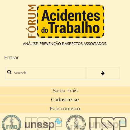
Pular
para
o
conteúdo
principal
ANÁLISE, PREVENÇÃO E ASPECTOS ASSOCIADOS.
Entrar
Menu
de
Search
conta
de
usuário
Saiba mais
Cadastre-se
Fale conosco