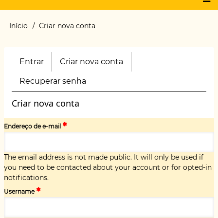
Main
Início
Criar nova conta
Trilha
menu
de
navegação
Entrar
Criar nova conta
(aba
Primary
ativa)
tabs
Recuperar senha
Criar nova conta
Endereço de e-mail
The email address is not made public. It will only be used if
you need to be contacted about your account or for opted-in
notifications.
Username