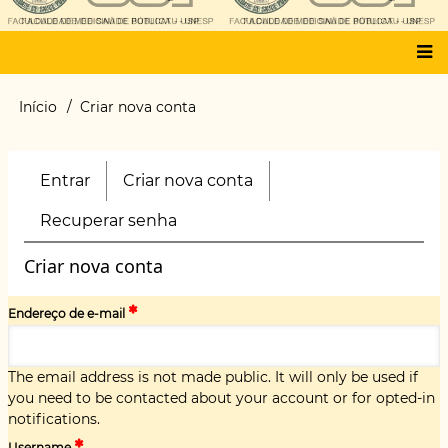
Main
Início
Criar nova conta
Trilha
menu
de
navegação
Entrar
Criar nova conta
(aba
Primary
ativa)
tabs
Recuperar senha
Criar nova conta
Endereço de e-mail
The email address is not made public. It will only be used if
you need to be contacted about your account or for opted-in
notifications.
Username