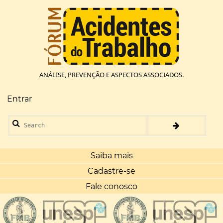
Pular
para
o
conteúdo
principal
ANÁLISE, PREVENÇÃO E ASPECTOS ASSOCIADOS.
Entrar
Menu
de
Search
conta
de
usuário
Saiba mais
Cadastre-se
Fale conosco