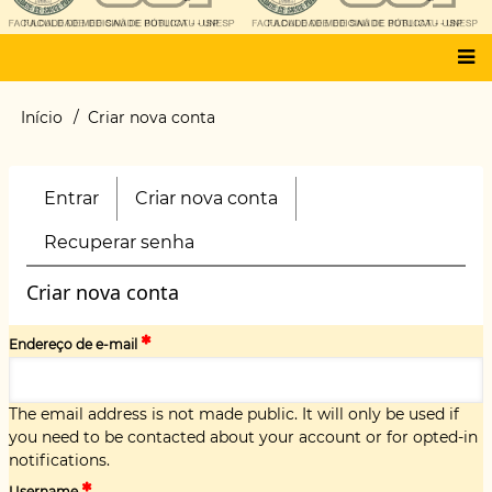
Main
Início
Criar nova conta
Trilha
menu
de
navegação
Entrar
Criar nova conta
(aba
Primary
ativa)
tabs
Recuperar senha
Criar nova conta
Endereço de e-mail
The email address is not made public. It will only be used if
you need to be contacted about your account or for opted-in
notifications.
Username