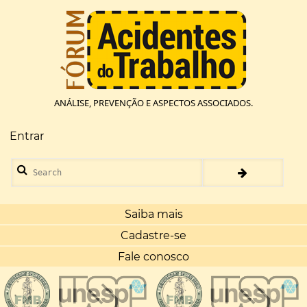
Pular
para
o
conteúdo
principal
ANÁLISE, PREVENÇÃO E ASPECTOS ASSOCIADOS.
Entrar
Menu
de
Search
conta
de
usuário
Saiba mais
Cadastre-se
Fale conosco