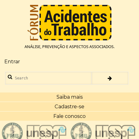
Pular
para
o
conteúdo
principal
ANÁLISE, PREVENÇÃO E ASPECTOS ASSOCIADOS.
Entrar
Menu
de
Search
conta
de
usuário
Saiba mais
Cadastre-se
Fale conosco