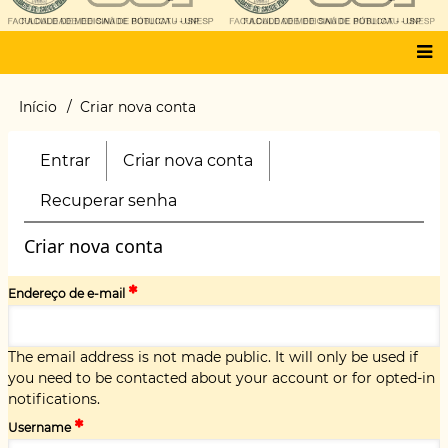
Main
Início
Criar nova conta
Trilha
menu
de
navegação
Entrar
Criar nova conta
(aba
Primary
ativa)
tabs
Recuperar senha
Criar nova conta
Endereço de e-mail
The email address is not made public. It will only be used if
you need to be contacted about your account or for opted-in
notifications.
Username