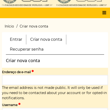
Main
Início
Criar nova conta
Trilha
menu
de
navegação
Entrar
Criar nova conta
(aba
Primary
ativa)
tabs
Recuperar senha
Criar nova conta
Endereço de e-mail
The email address is not made public. It will only be used if
you need to be contacted about your account or for opted-in
notifications.
Username