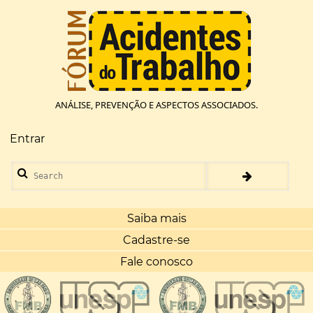
Pular
para
o
conteúdo
principal
ANÁLISE, PREVENÇÃO E ASPECTOS ASSOCIADOS.
Entrar
Menu
de
Search
conta
de
usuário
Saiba mais
Cadastre-se
Fale conosco