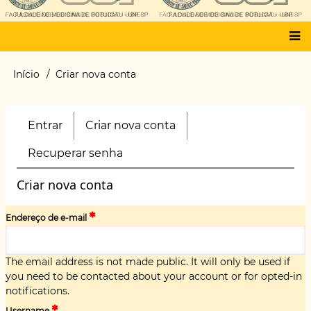
Main
Início
Criar nova conta
Trilha
menu
de
navegação
Entrar
Criar nova conta
(aba
Primary
ativa)
tabs
Recuperar senha
Criar nova conta
Endereço de e-mail
The email address is not made public. It will only be used if
you need to be contacted about your account or for opted-in
notifications.
Username