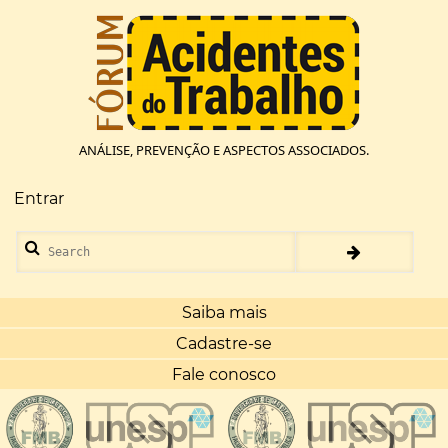
Pular
para
o
conteúdo
principal
ANÁLISE, PREVENÇÃO E ASPECTOS ASSOCIADOS.
Entrar
Menu
de
Search
conta
de
usuário
Saiba mais
Cadastre-se
Fale conosco