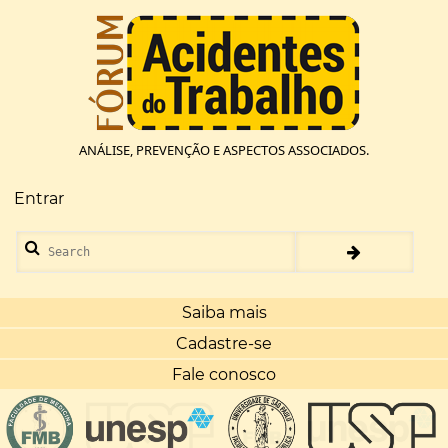
Pular
para
o
conteúdo
principal
ANÁLISE, PREVENÇÃO E ASPECTOS ASSOCIADOS.
Entrar
Menu
de
Search
conta
de
usuário
Saiba mais
Cadastre-se
Fale conosco