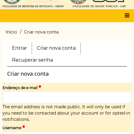
Main
Início
Criar nova conta
Trilha
menu
de
navegação
Entrar
Criar nova conta
(aba
Primary
ativa)
tabs
Recuperar senha
Criar nova conta
Endereço de e-mail
The email address is not made public. It will only be used if
you need to be contacted about your account or for opted-in
notifications.
Username