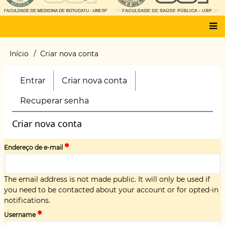
Main
Início
Criar nova conta
Trilha
menu
de
navegação
Entrar
Criar nova conta
(aba
Primary
ativa)
tabs
Recuperar senha
Criar nova conta
Endereço de e-mail
The email address is not made public. It will only be used if
you need to be contacted about your account or for opted-in
notifications.
Username