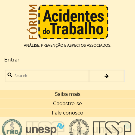
Pular
para
o
conteúdo
principal
ANÁLISE, PREVENÇÃO E ASPECTOS ASSOCIADOS.
Entrar
Menu
de
Search
conta
de
usuário
Saiba mais
Cadastre-se
Fale conosco