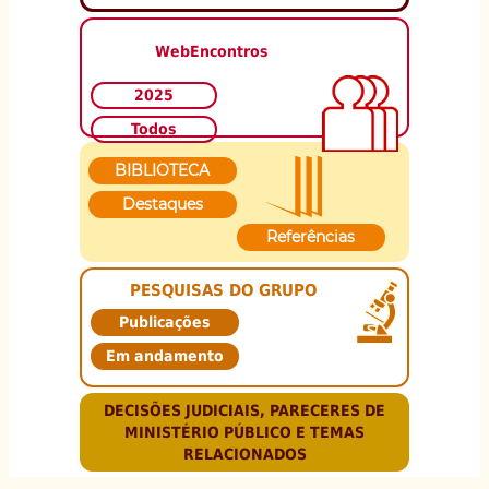
WebEncontros
2025
Todos
BIBLIOTECA
Destaques
Referências
PESQUISAS DO GRUPO
Publicações
Em andamento
DECISÕES JUDICIAIS, PARECERES DE
MINISTÉRIO PÚBLICO E TEMAS
RELACIONADOS