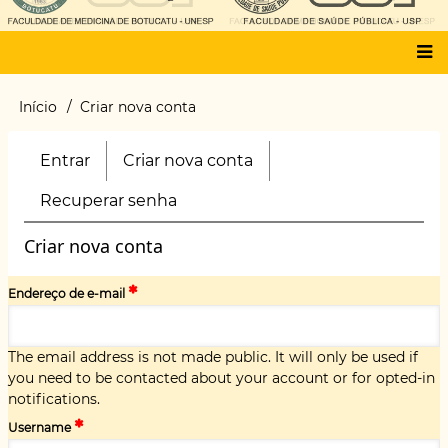
Main
Início
Criar nova conta
Trilha
menu
de
navegação
Entrar
Criar nova conta
(aba
Primary
ativa)
tabs
Recuperar senha
Criar nova conta
Endereço de e-mail
The email address is not made public. It will only be used if
you need to be contacted about your account or for opted-in
notifications.
Username