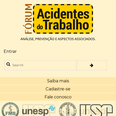
Pular
para
o
conteúdo
principal
ANÁLISE, PREVENÇÃO E ASPECTOS ASSOCIADOS.
Entrar
Menu
de
Search
conta
de
usuário
Saiba mais
Cadastre-se
Fale conosco