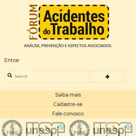
Pular
para
o
conteúdo
principal
ANÁLISE, PREVENÇÃO E ASPECTOS ASSOCIADOS.
Entrar
Menu
de
Search
conta
de
usuário
Saiba mais
Cadastre-se
Fale conosco