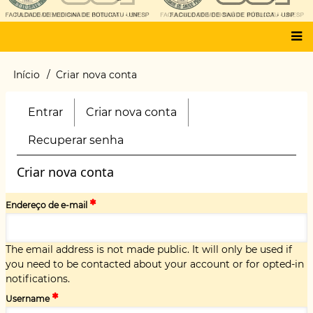
Main
Início
Criar nova conta
Trilha
menu
de
navegação
Entrar
Criar nova conta
(aba
Primary
ativa)
tabs
Recuperar senha
Criar nova conta
Endereço de e-mail
The email address is not made public. It will only be used if
you need to be contacted about your account or for opted-in
notifications.
Username