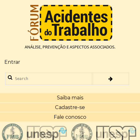
Pular
para
o
conteúdo
principal
ANÁLISE, PREVENÇÃO E ASPECTOS ASSOCIADOS.
Entrar
Menu
de
Search
conta
de
usuário
Saiba mais
Cadastre-se
Fale conosco