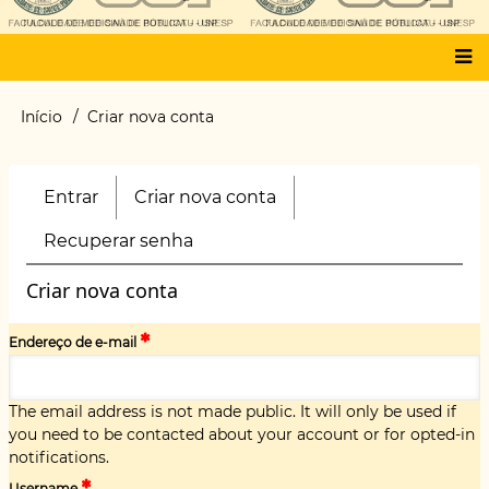
Main
Início
Criar nova conta
Trilha
menu
de
navegação
Entrar
Criar nova conta
(aba
Primary
ativa)
tabs
Recuperar senha
Criar nova conta
Endereço de e-mail
The email address is not made public. It will only be used if
you need to be contacted about your account or for opted-in
notifications.
Username