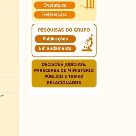
Destaques
Referências
PESQUISAS DO GRUPO
Publicações
Em andamento
DECISÕES JUDICIAIS,
PARECERES DE MINISTÉRIO
PÚBLICO E TEMAS
RELACIONADOS
ue