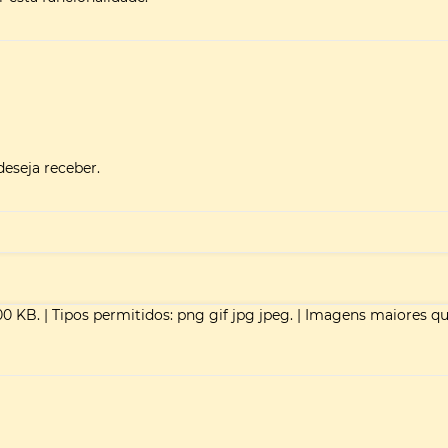
deseja receber.
00 KB.
|
Tipos permitidos: png gif jpg jpeg.
|
Imagens maiores q