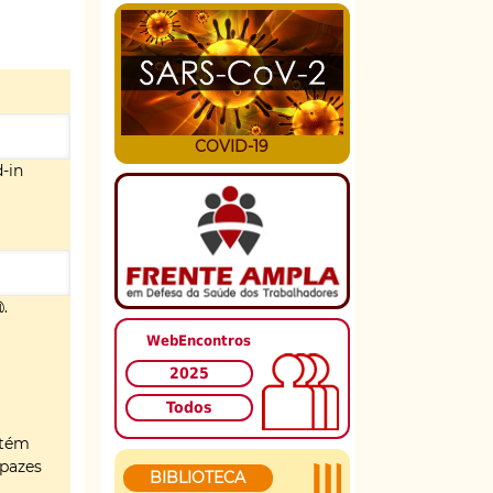
COVID-19
d-in
@.
WebEncontros
2025
Todos
ntém
apazes
BIBLIOTECA