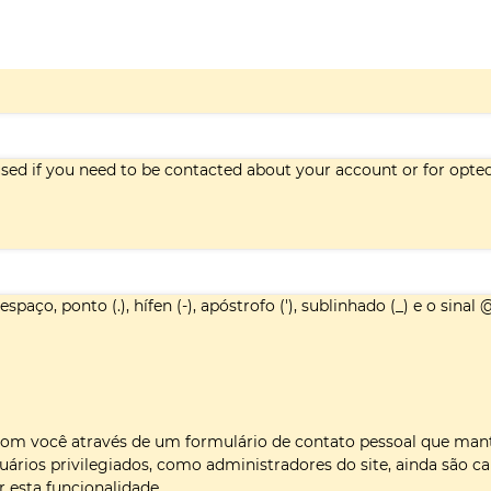
 used if you need to be contacted about your account or for opte
paço, ponto (.), hífen (-), apóstrofo ('), sublinhado (_) e o sinal 
com você através de um formulário de contato pessoal que ma
uários privilegiados, como administradores do site, ainda são c
 esta funcionalidade.